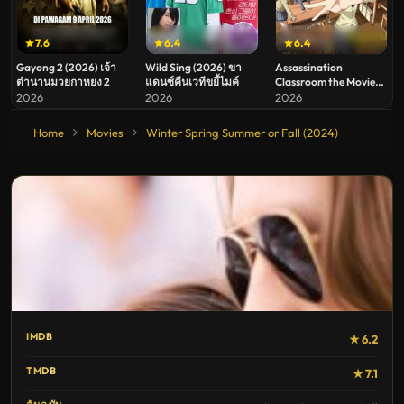
7.6
6.4
6.4
Gayong 2 (2026) เจ้า
Wild Sing (2026) ขา
Assassination
ตำนานมวยกาหยง 2
แดนซ์คืนเวทีขยี้ไมค์
Classroom the Movie
Our Time (2026)
2026
2026
2026
ห้องเรียนลอบสังหาร
เดอะ มูฟวี่ ห้วงเวลาของ
Home
Movies
Winter Spring Summer or Fall (2024)
พวกเรา
IMDB
★ 6.2
TMDB
★ 7.1