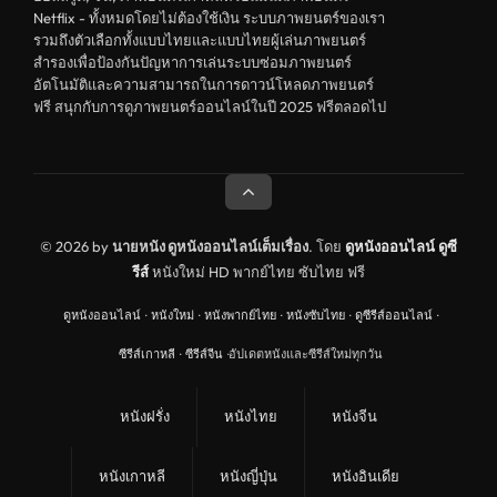
Netflix - ทั้งหมดโดยไม่ต้องใช้เงิน ระบบภาพยนตร์ของเรา
รวมถึงตัวเลือกทั้งแบบไทยและแบบไทยผู้เล่นภาพยนตร์
สำรองเพื่อป้องกันปัญหาการเล่นระบบซ่อมภาพยนตร์
อัตโนมัติและความสามารถในการดาวน์โหลดภาพยนตร์
ฟรี สนุกกับการดูภาพยนตร์ออนไลน์ในปี 2025 ฟรีตลอดไป
© 2026 by
นายหนัง ดูหนังออนไลน์เต็มเรื่อง
. โดย
ดูหนังออนไลน์
ดูซี
รีส์
หนังใหม่ HD พากย์ไทย ซับไทย ฟรี
ดูหนังออนไลน์
·
หนังใหม่
·
หนังพากย์ไทย
·
หนังซับไทย
·
ดูซีรีส์ออนไลน์
·
ซีรีส์เกาหลี
·
ซีรีส์จีน
·
อัปเดตหนังและซีรีส์ใหม่ทุกวัน
หนังฝรั่ง
หนังไทย
หนังจีน
หนังเกาหลี
หนังญี่ปุ่น
หนังอินเดีย