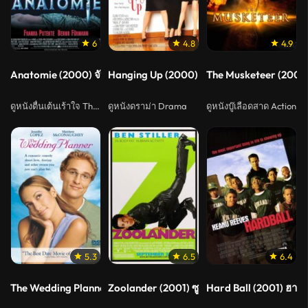
6
4.8
4.9
Anatomie (2000) จับคนมาทำศพ
Hanging Up (2000) ตายล่ะ…สายหลุด
The Musketeer (2001) ท
ดูหนังตื่นเต้นเร้าใจ Thriller
ดูหนังดราม่า Drama
ดูหนังบู๊เลือดสาด Action
5.3
6.5
6.4
The Wedding Planner (2001) จะปิ๊งมั้ย..ถ้าหัวใจผิดแผน
Zoolander (2001) ซูแลนเดอร์ เว่อร์ซะ
Hard Ball (2001) ฮาร์