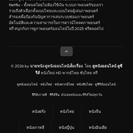
Netflix - ทั้งหมดโดยไม่ต้องใช้เงิน ระบบภาพยนตร์ของเรา
รวมถึงตัวเลือกทั้งแบบไทยและแบบไทยผู้เล่นภาพยนตร์
สำรองเพื่อป้องกันปัญหาการเล่นระบบซ่อมภาพยนตร์
อัตโนมัติและความสามารถในการดาวน์โหลดภาพยนตร์
ฟรี สนุกกับการดูภาพยนตร์ออนไลน์ในปี 2025 ฟรีตลอดไป
© 2026 by
นายหนัง ดูหนังออนไลน์เต็มเรื่อง
. โดย
ดูหนังออนไลน์
ดูซี
รีส์
หนังใหม่ HD พากย์ไทย ซับไทย ฟรี
ดูหนังออนไลน์
·
หนังใหม่
·
หนังพากย์ไทย
·
หนังซับไทย
·
ดูซีรีส์ออนไลน์
·
ซีรีส์เกาหลี
·
ซีรีส์จีน
·
อัปเดตหนังและซีรีส์ใหม่ทุกวัน
หนังฝรั่ง
หนังไทย
หนังจีน
หนังเกาหลี
หนังญี่ปุ่น
หนังอินเดีย