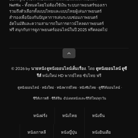
Netflix - ทั้งหมดโดยไม่ต้องใช้เงิน ระบบภาพยนตร์ของเรา
รวมถึงตัวเลือกทั้งแบบไทยและแบบไทยผู้เล่นภาพยนตร์
สำรองเพื่อป้องกันปัญหาการเล่นระบบซ่อมภาพยนตร์
อัตโนมัติและความสามารถในการดาวน์โหลดภาพยนตร์
ฟรี สนุกกับการดูภาพยนตร์ออนไลน์ในปี 2025 ฟรีตลอดไป
© 2026 by
นายหนัง ดูหนังออนไลน์เต็มเรื่อง
. โดย
ดูหนังออนไลน์
ดูซี
รีส์
หนังใหม่ HD พากย์ไทย ซับไทย ฟรี
ดูหนังออนไลน์
·
หนังใหม่
·
หนังพากย์ไทย
·
หนังซับไทย
·
ดูซีรีส์ออนไลน์
·
ซีรีส์เกาหลี
·
ซีรีส์จีน
·
อัปเดตหนังและซีรีส์ใหม่ทุกวัน
หนังฝรั่ง
หนังไทย
หนังจีน
หนังเกาหลี
หนังญี่ปุ่น
หนังอินเดีย