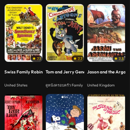
7.1
7.7
7.3
Swiss Family Robinson (1960) ผจญภัยทะเลใต้
Tom and Jerry Gene Deitch Collection (201
Jason and the Argona
United States
ดูหนังครอบครัว Family
United Kingdom