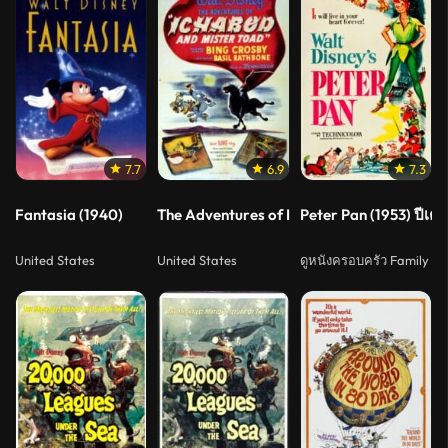
7.7
6.9
7.3
Fantasia (1940)
The Adventures of Ichabod and Mr. Toad 
Peter Pan (1953) ปีเตอ
United States
United States
ดูหนังครอบครัว Family