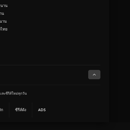
ดูหนังยุโรปเยอรมัน Germany
(149)
ำนาน
จินตนาการ
(143)
าน
ำนาน
ดูหนังยุโรปสเปน Spain
(132)
ังไทย
สารคดี
(132)
นิยายวิทยาศาสตร์
(130)
ดูหนังออสเตเรีย Australia
(125)
ละซีรีส์ใหม่ทุกวัน
ิก
ซีรีส์ดัง
ADS