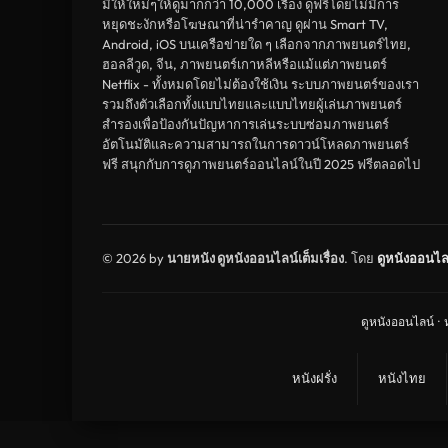
มีให้ใหม่ๆให้ดูมากกว่า 10,000 เรื่อง ดูฟรีโดยไม่มีการ
หยุดชะงักหรือโฆษณาที่น่ารำคาญ ดูผ่าน Smart TV,
Android, iOS บนเครือข่ายใด ๆ เลือกจากภาพยนตร์ไทย,
ฮอลลีวูด, จีน, ภาพยนตร์เกาหลีหรือแม้แต่ภาพยนตร์
Netflix - ทั้งหมดโดยไม่ต้องใช้เงิน ระบบภาพยนตร์ของเรา
รวมถึงตัวเลือกทั้งแบบไทยและแบบไทยผู้เล่นภาพยนตร์
สำรองเพื่อป้องกันปัญหาการเล่นระบบซ่อมภาพยนตร์
อัตโนมัติและความสามารถในการดาวน์โหลดภาพยนตร์
ฟรี สนุกกับการดูภาพยนตร์ออนไลน์ในปี 2025 ฟรีตลอดไป
© 2026 by
นายหนัง ดูหนังออนไลน์เต็มเรื่อง
. โดย
ดูหนังออนไล
ดูหนังออนไลน์
·
หนังฝรั่ง
หนังไทย