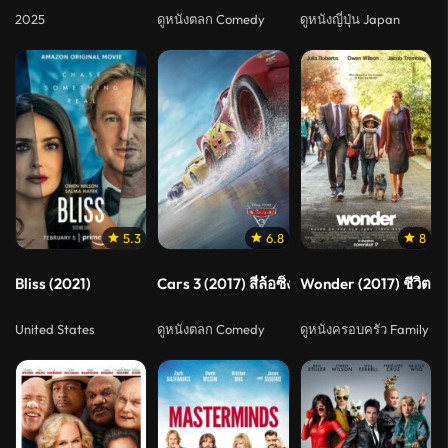
2025
ดูหนังตลก Comedy
ดูหนังญี่ปุ่น Japan
5.3
6.8
8
Bliss (2021)
Cars 3 (2017) สี่ล้อซิ่ง ชิงบัลลังก์แชมป์
Wonder (2017) ชีวิตมห
United States
ดูหนังตลก Comedy
ดูหนังครอบครัว Family