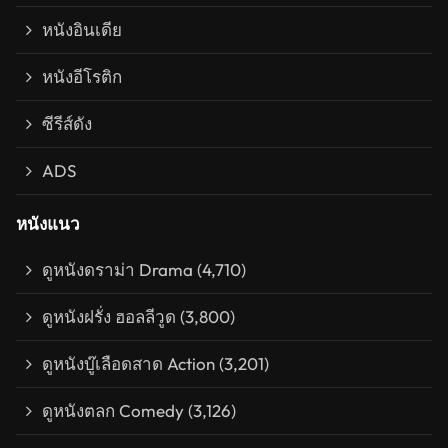
หนังอินเดีย
หนังอีโรติก
ซีรีส์ดัง
ADS
หนังแนว
ดูหนังดราม่า Drama
(4,710)
ดูหนังฝรั่ง ฮอลลีวูด
(3,800)
ดูหนังบู๊เลือดสาด Action
(3,201)
ดูหนังตลก Comedy
(3,126)