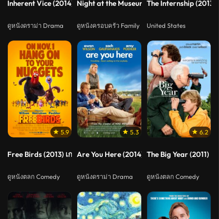
Inherent Vice (2014) ยอดสืบจิตไม่เสื่อม
Night at the Museum 3 Secret of the Tomb 
The Internship (2013)
ดูหนังดราม่า Drama
ดูหนังครอบครัว Family
United States
5.9
5.3
6.2
Free Birds (2013) เกรียนไก่ซ่าส์ทะลุมิติ
Are You Here (2014) ซี้แบบนี้ ขอคนเดียวใน
The Big Year (2011) เดอะ
ดูหนังตลก Comedy
ดูหนังดราม่า Drama
ดูหนังตลก Comedy