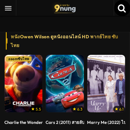
9
nung
นายหนัง
หนังOwen Wilson ดูหนังออนไลน์ HD พากย์ไทย ซับ
ไทย
zoomซับไทย
5.5
6.3
6.1
Charlie the Wonderdog (2025)
Cars 2 (2011) สายลับสี่ล้อ ซิ่งสนั่นโลก
Marry Me (2022) ไปแฟ