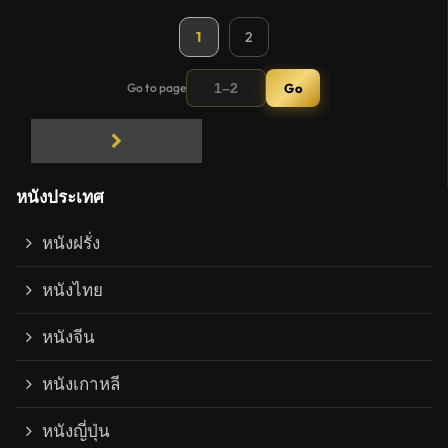
1
2
Go to page
Go
Next page
หนังประเทศ
หนังฝรั่ง
หนังไทย
หนังจีน
หนังเกาหลี
หนังญี่ปุ่น