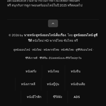
อัตโนมัติและความสามารถในการดาวน์โหลดภาพยนตร์
ฟรี สนุกกับการดูภาพยนตร์ออนไลน์ในปี 2025 ฟรีตลอดไป
© 2026 by
นายหนัง ดูหนังออนไลน์เต็มเรื่อง
. โดย
ดูหนังออนไลน์
ดูซี
รีส์
หนังใหม่ HD พากย์ไทย ซับไทย ฟรี
ดูหนังออนไลน์
·
หนังใหม่
·
หนังพากย์ไทย
·
หนังซับไทย
·
ดูซีรีส์ออนไลน์
·
ซีรีส์เกาหลี
·
ซีรีส์จีน
·
อัปเดตหนังและซีรีส์ใหม่ทุกวัน
หนังฝรั่ง
หนังไทย
หนังจีน
หนังเกาหลี
หนังญี่ปุ่น
หนังอินเดีย
หนังอีโรติก
ซีรีส์ดัง
ADS