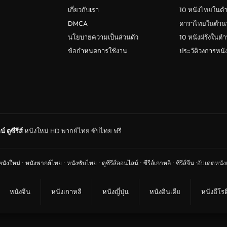
เกี่ยวกับเรา
10 หนังไทยในต
DMCA
ดาราไทยในตำน
นโยบายความเป็นส่วนตัว
10 หนังฝรั่งในต
ข้อกำหนดการใช้งาน
ประวัติวงการหน
น์
ดูซีรีส์
หนังใหม่ HD พากย์ไทย ซับไทย ฟรี
หนังใหม่
·
หนังพากย์ไทย
·
หนังซับไทย
·
ดูซีรีส์ออนไลน์
·
ซีรีส์เกาหลี
·
ซีรีส์จีน
·
อัปเดตหนังแ
หนังจีน
หนังเกาหลี
หนังญี่ปุ่น
หนังอินเดีย
หนังอีโรต