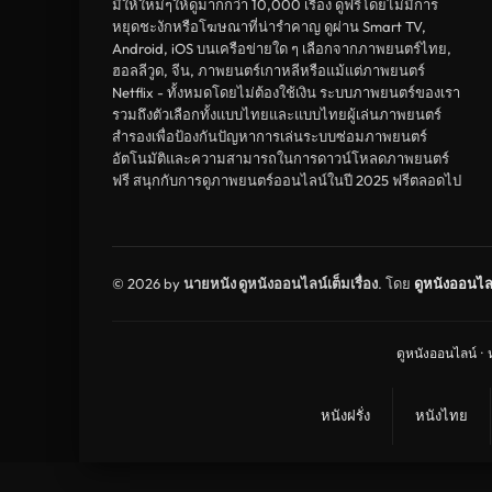
มีให้ใหม่ๆให้ดูมากกว่า 10,000 เรื่อง ดูฟรีโดยไม่มีการ
หยุดชะงักหรือโฆษณาที่น่ารำคาญ ดูผ่าน Smart TV,
Android, iOS บนเครือข่ายใด ๆ เลือกจากภาพยนตร์ไทย,
ฮอลลีวูด, จีน, ภาพยนตร์เกาหลีหรือแม้แต่ภาพยนตร์
Netflix - ทั้งหมดโดยไม่ต้องใช้เงิน ระบบภาพยนตร์ของเรา
รวมถึงตัวเลือกทั้งแบบไทยและแบบไทยผู้เล่นภาพยนตร์
สำรองเพื่อป้องกันปัญหาการเล่นระบบซ่อมภาพยนตร์
อัตโนมัติและความสามารถในการดาวน์โหลดภาพยนตร์
ฟรี สนุกกับการดูภาพยนตร์ออนไลน์ในปี 2025 ฟรีตลอดไป
© 2026 by
นายหนัง ดูหนังออนไลน์เต็มเรื่อง
. โดย
ดูหนังออนไล
ดูหนังออนไลน์
·
หนังฝรั่ง
หนังไทย