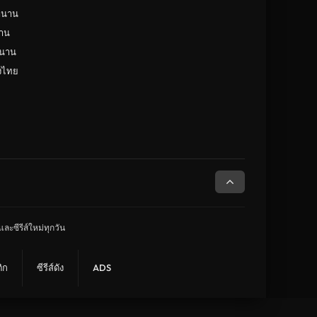
ดูหนังยุโรปเยอรมัน Germany
(149)
ำนาน
จินตนาการ
(142)
าน
ำนาน
ดูหนังยุโรปสเปน Spain
(132)
ังไทย
สารคดี
(132)
นิยายวิทยาศาสตร์
(130)
ดูหนังออสเตเรีย Australia
(125)
ละซีรีส์ใหม่ทุกวัน
ิก
ซีรีส์ดัง
ADS