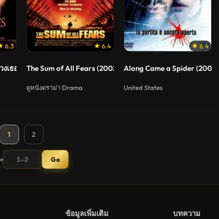
6.3
6.4
6.4
ลวงเธอให้ตายสนิท
The Sum of All Fears (2002) วิกฤตินิวเคลียร์ถล่มโลก
Along Came a Spider (2001)
ดูหนังดราม่า Drama
United States
1
2
ge
Go
ข้อมูลเพิ่มเติม
บทความ