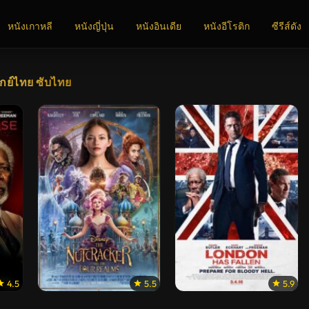
หนังเกาหลี
หนังญี่ปุ่น
หนังอินเดีย
หนังอีโรติก
ซีรีส์ดัง
กย์ไทย ซับไทย
4.5
5.5
5.9