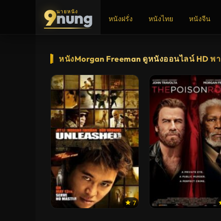
9
nung
นายหนัง
หนังฝรั่ง
หนังไทย
หนังจีน
ADS
หนังMorgan Freeman ดูหนังออนไลน์ HD พา
7