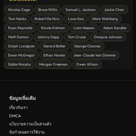
ดูหนังสยองขวัญ Horror
Nicolas Cage
Bruce Willis
Samuel L. Jackson
Jackie Chan
ดูหนังโรแมนติก Romance
Tom Hanks
Robert De Niro
Louis Koo
Mark Wahlberg
หนังชีวิต
Ryan Reynolds
Nicole Kidman
Liam Neeson
Adam Sandler
ดูหนังแฟนตาซี Fantasy
Matt Damon
Johnny Depp
Tom Cruise
Dwayne Johnson
ดูหนังลึกลับ Mystery
Dolph Lundgren
Gerard Butler
George Clooney
Ewan McGregor
Ethan Hawke
Jean-Claude Van Damme
ดูหนังอนิเมชั่น Animation
Eddie Murphy
Morgan Freeman
Owen Wilson
ดูหนังไซไฟ Sci-Fi
ดูหนังครอบครัว Family
ดูหนังฝรั่งอังกฤษ UK
ข้อมูลเพิ่มเติม
ดูหนังญี่ปุ่น Japan
เกี่ยวกับเรา
ดูหนังไทย Thailand
DMCA
ดูหนังชีวประวัติ Biography
นโยบายความเป็นส่วนตัว
ข้อกำหนดการใช้งาน
ดูหนังเกาหลีใต้ South Korea