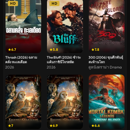
HD
HD
6.7
5.8
7.8
Thrash (2026) ฉลาม
The Bluff (2026) ชำระ
300 (2006) ขุนศึกพันธุ์
คลั่ง ทะเลเดือด
แค้นราชินีโจรสลัด
สะท้านโลก
2026
2026
ดูหนังดราม่า Drama
7
6.9
6.6