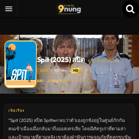
9
nung
นายหนัง
Spit (2025) สปิต
ดูหนังออนไลน์ HD
2025
105 Min.
HD
Spit
ตลก
อาชญากรรม
·
(2025)
สปิต
ดู
หนัง
ใหม่
พากย์
ไทย
เนื้อเรื่อง
ซับ
ไทย
“Spit (2025) สปิต Spitteri พบว่าตัวเองถูกขังอยู่ในศูนย์กักกัน
เต็ม
เรื่อง
คนเข้าเมืองเมื่อกลับมาถึงออสเตรเลีย โดยมีศัตรูเก่าที่ตามล่า
HD
อัปเดต
และเป้าหมายที่ตามหลัง เขาต้องฝ่าฟันการผจญภัยที่ตลกขบขัน