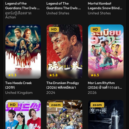
Legend of the
Legend of The
Mortal Kombat
Guardians The Owls of
Guardians The Owls of
Legends: Snow Blind
Ga’Hoole (2010) มหา
Ga Hoole (2010) มหา
(2022)
ดูหนังบู๊เลือดสาด
United States
United States
Action
ตำนานวีรบุรุษองครักษ์
ตำนานวีรบุรุษองครักษ์
นกฮูกพิทักษ์แห่งกาฮูล
นกฮูกผู้พิทักษ์แห่งกาฮูล
HD
HD
5.3
5.8
6.5
Two Heads Creek
The Drunken Prodigy
Mor Lam Rhythm
(2019)
(2026) พลังหมัดเมา
(2026) อ้ายต้าวว เอว
หวาน ระเบียบวาทะศิลป์
United Kingdom
2024
2026
HD
zoom
zoom