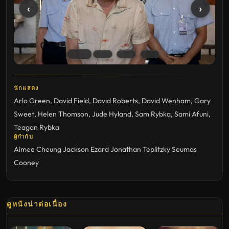
‹
›
นักแสดง
Arlo Green
,
David Field
,
David Roberts
,
David Wenham
,
Gary
Sweet
,
Helen Thomson
,
Jude Hyland
,
Sam Rybka
,
Sami Afuni
,
Teagan Rybka
ผู้กำกับ
Aimee Cheung
Jackson Ezard
Jonathan Teplitzky
Seumas
Cooney
ดูหนังน่าต่อเนื่อง