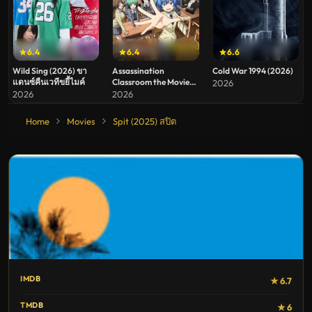
6.4
6.4
6.6
Wild Sing (2026) ขา
Assassination
Cold War 1994 (2026)
แดนซ์คืนเวทีขยี้ไมค์
Classroom the Movie
2026
Our Time (2026)
2026
2026
ห้องเรียนลอบสังหาร
เดอะ มูฟวี่ ห้วงเวลาของ
Home
Movies
Spit (2025) สปิต
พวกเรา
IMDB
★ 6.7
TMDB
★ 6