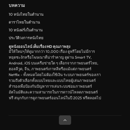
บทความ
ระทึกขวัญ
10 หนังไทยในตำนาน
ตลก
ดาราไทยในตำนาน
ดูหนังจีน China
10 หนังฝรั่งในตำนาน
ประวัติวงการหนังไทย
unknown
ดูหนังออนไลน์ เต็มเรื่อง HD คุณภาพสุง
ดูหนังอีโรติก R18+ erotic
มีให้ใหม่ๆให้ดูมากกว่า 10,000 เรื่อง ดูฟรีโดยไม่มีการ
หยุดชะงักหรือโฆษณาที่น่ารำคาญ ดูผ่าน Smart TV,
บู๊
Android, iOS บนเครือข่ายใด ๆ เลือกจากภาพยนตร์ไทย,
ฮอลลีวูด, จีน, ภาพยนตร์เกาหลีหรือแม้แต่ภาพยนตร์
หนังฝรั่ง
Netflix - ทั้งหมดโดยไม่ต้องใช้เงิน ระบบภาพยนตร์ของเรา
ดูหนังสารคดี Documentary
รวมถึงตัวเลือกทั้งแบบไทยและแบบไทยผู้เล่นภาพยนตร์
สำรองเพื่อป้องกันปัญหาการเล่นระบบซ่อมภาพยนตร์
สยองขวัญ
อัตโนมัติและความสามารถในการดาวน์โหลดภาพยนตร์
ฟรี สนุกกับการดูภาพยนตร์ออนไลน์ในปี 2025 ฟรีตลอดไป
ดูหนังอินเดีย India
ดูหนังประวัติศาสตร์ History
ดูหนังจีนฮ่องกง Hong Kong