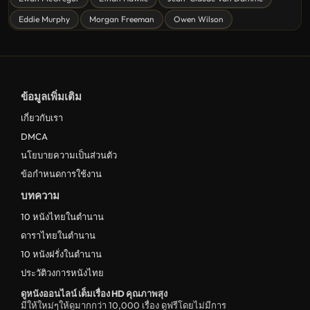
ดูหนังอนิเมชั่น Animation
Eddie Murphy
Morgan Freeman
Owen Wilson
ดูหนังไซไฟ Sci-Fi
ดูหนังครอบครัว Family
ดูหนังฝรั่งอังกฤษ UK
ข้อมูลเพิ่มเติม
ดูหนังญี่ปุ่น Japan
เกี่ยวกับเรา
ดูหนังไทย Thailand
DMCA
ดูหนังชีวประวัติ Biography
นโยบายความเป็นส่วนตัว
ข้อกำหนดการใช้งาน
ดูหนังเกาหลีใต้ South Korea
บทความ
ระทึกขวัญ
10 หนังไทยในตำนาน
ตลก
ดาราไทยในตำนาน
ดูหนังจีน China
10 หนังฝรั่งในตำนาน
ประวัติวงการหนังไทย
unknown
ดูหนังออนไลน์ เต็มเรื่อง HD คุณภาพสุง
ดูหนังอีโรติก R18+ erotic
มีให้ใหม่ๆให้ดูมากกว่า 10,000 เรื่อง ดูฟรีโดยไม่มีการ