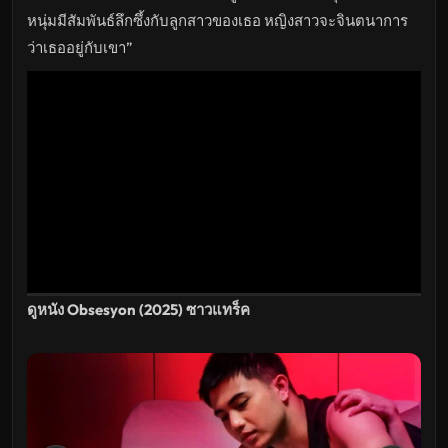
หนุ่มมีสัมพันธ์ลึกซึ้งกับลูกสาวของเธอ หญิงสาวจะจินตนาการ
ว่าเธออยู่กับเขา”
ดูหนัง Obsesyon (2025) ซาวแทร็ค