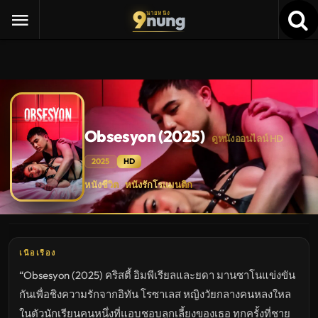
9
nung
นายหนัง
Obsesyon (2025)
ดูหนังออนไลน์ HD
2025
HD
Obsesyon
หนังชีวิต
หนังรักโรแมนติก
·
(2025)
ดู
หนัง
ใหม่
พากย์
ไทย
ซับ
เนื้อเรื่อง
ไทย
เต็ม
“Obsesyon (2025) คริสตี้ อิมพีเรียลและยดา มานซาโนแข่งขัน
เรื่อง
HD
กันเพื่อชิงความรักจากอิทัน โรซาเลส หญิงวัยกลางคนหลงใหล
อัปเดต
ล่าสุด
ในตัวนักเรียนคนหนึ่งที่แอบชอบลูกเลี้ยงของเธอ ทุกครั้งที่ชาย