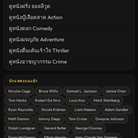
ดูหนังฝรั่ง ฮอลลีวูด
ดูหนังบู๊เลือดสาด Action
ดูหนังตลก Comedy
ดูหนังผจญภัย Adventure
ดูหนังตื่นเต้นเร้าใจ Thriller
ดูหนังอาชญากรรม Crime
United States
นักแสดงแนะนำ
ดูหนังสยองขวัญ Horror
Nicolas Cage
Bruce Willis
Samuel L. Jackson
Jackie Chan
ดูหนังโรแมนติก Romance
Tom Hanks
Robert De Niro
Louis Koo
Mark Wahlberg
หนังชีวิต
Ryan Reynolds
Nicole Kidman
Liam Neeson
Adam Sandler
ดูหนังแฟนตาซี Fantasy
Matt Damon
Johnny Depp
Tom Cruise
Dwayne Johnson
ดูหนังลึกลับ Mystery
Dolph Lundgren
Gerard Butler
George Clooney
Ewan McGregor
Ethan Hawke
Jean-Claude Van Damme