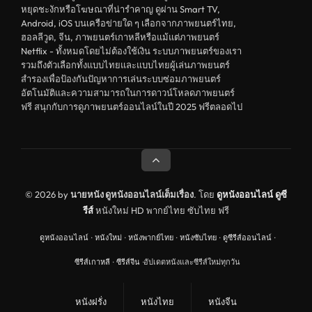
หยุดชะงักหรือโฆษณาที่น่ารำคาญ ดูผ่าน Smart TV,
บู๊
Android, iOS บนเครือข่ายใด ๆ เลือกจากภาพยนตร์ไทย,
ฮอลลีวูด, จีน, ภาพยนตร์เกาหลีหรือแม้แต่ภาพยนตร์
หนังฝรั่ง
Netflix - ทั้งหมดโดยไม่ต้องใช้เงิน ระบบภาพยนตร์ของเรา
ดูหนังสารคดี Documentary
รวมถึงตัวเลือกทั้งแบบไทยและแบบไทยผู้เล่นภาพยนตร์
สำรองเพื่อป้องกันปัญหาการเล่นระบบซ่อมภาพยนตร์
สยองขวัญ
อัตโนมัติและความสามารถในการดาวน์โหลดภาพยนตร์
ฟรี สนุกกับการดูภาพยนตร์ออนไลน์ในปี 2025 ฟรีตลอดไป
ดูหนังอินเดีย India
ดูหนังประวัติศาสตร์ History
ดูหนังจีนฮ่องกง Hong Kong
ดูหนังฝรั่งเศส France
© 2026 by
นายหนัง ดูหนังออนไลน์เต็มเรื่อง
. โดย
ดูหนังออนไลน์
ดูซี
รีส์
หนังใหม่ HD พากย์ไทย ซับไทย ฟรี
ดูหนังฝรั่งแคนนาดา Canada
ดูหนังออนไลน์
·
หนังใหม่
·
หนังพากย์ไทย
·
หนังซับไทย
·
ดูซีรีส์ออนไลน์
·
หนังรักโรแมนติก
ซีรีส์เกาหลี
·
ซีรีส์จีน
·
อัปเดตหนังและซีรีส์ใหม่ทุกวัน
อาชญากรรม
ดูหนังเพลง Music
หนังฝรั่ง
หนังไทย
หนังจีน