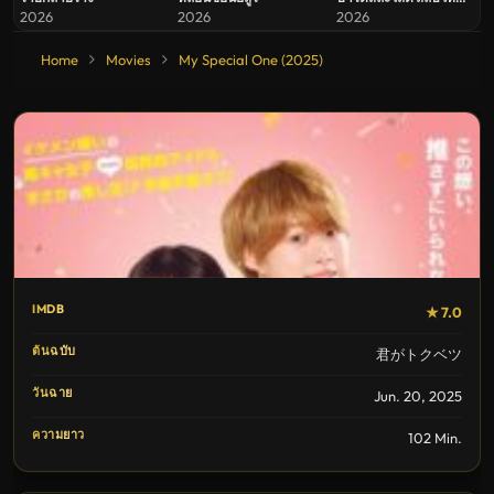
ข้ามคืน
2026
2026
2026
Home
Movies
My Special One (2025)
IMDB
★ 7.0
ต้นฉบับ
君がトクベツ
วันฉาย
Jun. 20, 2025
ความยาว
102 Min.