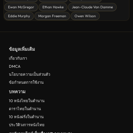
Ewan McGregor
Ethan Hawke
Jean-Claude Van Damme
ดูหนังอนิเมชั่น Animation
Eddie Murphy
Morgan Freeman
Owen Wilson
ดูหนังไซไฟ Sci-Fi
ดูหนังครอบครัว Family
ดูหนังฝรั่งอังกฤษ UK
ข้อมูลเพิ่มเติม
ดูหนังญี่ปุ่น Japan
เกี่ยวกับเรา
ดูหนังไทย Thailand
DMCA
ดูหนังชีวประวัติ Biography
นโยบายความเป็นส่วนตัว
ข้อกำหนดการใช้งาน
ดูหนังเกาหลีใต้ South Korea
บทความ
ระทึกขวัญ
10 หนังไทยในตำนาน
ตลก
ดาราไทยในตำนาน
ดูหนังจีน China
10 หนังฝรั่งในตำนาน
ประวัติวงการหนังไทย
unknown