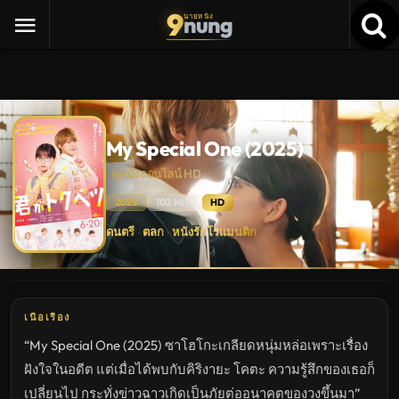
9
nung
นายหนัง
My Special One (2025)
ดูหนังออนไลน์ HD
2025
102 Min.
HD
My
ดนตรี
ตลก
หนังรักโรแมนติก
·
·
Special
One
(2025)
ดู
หนัง
ใหม่
พากย์
เนื้อเรื่อง
ไทย
ซับ
“My Special One (2025) ซาโฮโกะเกลียดหนุ่มหล่อเพราะเรื่อง
ไทย
เต็ม
ฝังใจในอดีต แต่เมื่อได้พบกับคิริงายะ โคตะ ความรู้สึกของเธอก็
เรื่อง
HD
เปลี่ยนไป กระทั่งข่าวฉาวเกิดเป็นภัยต่ออนาคตของวงขึ้นมา”