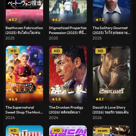
5.7
6.2
7.3
Beethoven Fabrication
Stigmatized Properties
The Solitary Gourmet
(2025) จับไต๋เบโธเฟน
Possession (2025) ที่นี่มี
(2025) โกโร่ อร่อยฉาย
ประวัติ คนดีผีสิง
เดี่ยวตะลอนทั่วโลก
2025
2025
2025
HD
HD
HD
6.8
5.8
8.1
The Supernatural
The Drunken Prodigy
Dacoit A Love Story
Sweet Shop The Movie
(2026) พลังหมัดเมา
(2026) รอยรัก รอยแค้น
(2025) เซนิเท็นโด ร้าน
2024
2024
2026
ลึกลับกับขนมวิเศษ เดอะ
มูฟวี่
HD
HD
zoom