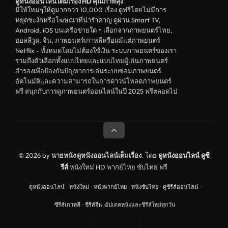
ดูหนังออนไลน์ เต็มเรื่อง HD คุณภาพสุง
ดูหนังอีโรติก R18+ erotic
มีให้ใหม่ๆให้ดูมากกว่า 10,000 เรื่อง ดูฟรีโดยไม่มีการ
หยุดชะงักหรือโฆษณาที่น่ารำคาญ ดูผ่าน Smart TV,
บู๊
Android, iOS บนเครือข่ายใด ๆ เลือกจากภาพยนตร์ไทย,
ฮอลลีวูด, จีน, ภาพยนตร์เกาหลีหรือแม้แต่ภาพยนตร์
หนังฝรั่ง
Netflix - ทั้งหมดโดยไม่ต้องใช้เงิน ระบบภาพยนตร์ของเรา
ดูหนังสารคดี Documentary
รวมถึงตัวเลือกทั้งแบบไทยและแบบไทยผู้เล่นภาพยนตร์
สำรองเพื่อป้องกันปัญหาการเล่นระบบซ่อมภาพยนตร์
สยองขวัญ
อัตโนมัติและความสามารถในการดาวน์โหลดภาพยนตร์
ฟรี สนุกกับการดูภาพยนตร์ออนไลน์ในปี 2025 ฟรีตลอดไป
ดูหนังอินเดีย India
ดูหนังประวัติศาสตร์ History
ดูหนังจีนฮ่องกง Hong Kong
ดูหนังฝรั่งเศส France
© 2026 by
นายหนัง ดูหนังออนไลน์เต็มเรื่อง
. โดย
ดูหนังออนไลน์
ดูซี
รีส์
หนังใหม่ HD พากย์ไทย ซับไทย ฟรี
ดูหนังฝรั่งแคนนาดา Canada
ดูหนังออนไลน์
·
หนังใหม่
·
หนังพากย์ไทย
·
หนังซับไทย
·
ดูซีรีส์ออนไลน์
·
หนังรักโรแมนติก
ซีรีส์เกาหลี
·
ซีรีส์จีน
·
อัปเดตหนังและซีรีส์ใหม่ทุกวัน
อาชญากรรม
ดูหนังเพลง Music