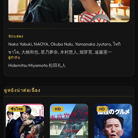
นักแสดง
Nako Yabuki
,
NAOYA
,
Okubo Nalu
,
Yamanaka Jyutaro
,
ไทกิ
ซาโต
,
大橋和也
,
星乃夢奈
,
木村慧人
,
畑芽育
,
遠藤憲一
ผู้กำกับ
Hidemitsu Miyamoto
松田礼人
ดูหนังน่าต่อเนื่อง
ซับไทย
HD
HD