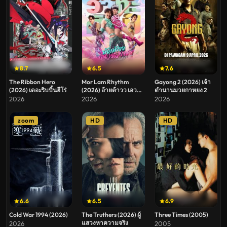
8.7
6.5
7.6
The Ribbon Hero
Mor Lam Rhythm
Gayong 2 (2026) เจ้า
(2026) เดอะริบบิ้นฮีโร่
(2026) อ้ายต้าวว เอว
ตำนานมวยกาหยง 2
หวาน ระเบียบวาทะศิลป์
2026
2026
2026
zoom
HD
HD
6.6
6.5
6.9
Cold War 1994 (2026)
The Truthers (2026) ผู้
Three Times (2005)
แสวงหาความจริง
2026
2005