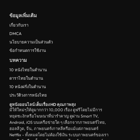
ดูหนังฝรั่งอังกฤษ UK
ข้อมูลเพิ่มเติม
ดูหนังญี่ปุ่น Japan
เกี่ยวกับเรา
ดูหนังไทย Thailand
DMCA
ดูหนังชีวประวัติ Biography
นโยบายความเป็นส่วนตัว
ข้อกำหนดการใช้งาน
ดูหนังเกาหลีใต้ South Korea
บทความ
ระทึกขวัญ
10 หนังไทยในตำนาน
ตลก
ดาราไทยในตำนาน
ดูหนังจีน China
10 หนังฝรั่งในตำนาน
ประวัติวงการหนังไทย
unknown
ดูหนังออนไลน์ เต็มเรื่อง HD คุณภาพสุง
ดูหนังอีโรติก R18+ erotic
มีให้ใหม่ๆให้ดูมากกว่า 10,000 เรื่อง ดูฟรีโดยไม่มีการ
หยุดชะงักหรือโฆษณาที่น่ารำคาญ ดูผ่าน Smart TV,
บู๊
Android, iOS บนเครือข่ายใด ๆ เลือกจากภาพยนตร์ไทย,
ฮอลลีวูด, จีน, ภาพยนตร์เกาหลีหรือแม้แต่ภาพยนตร์
หนังฝรั่ง
Netflix - ทั้งหมดโดยไม่ต้องใช้เงิน ระบบภาพยนตร์ของเรา