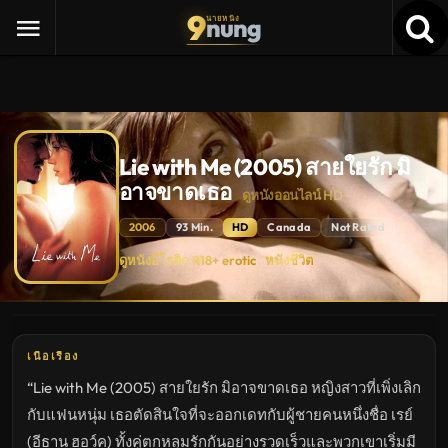
9
nung
นายหนัง
Lie with Me (2005) สายใยรัก มิ
อาจขาดเธอ
ดูหนังออนไลน์ HD
2006
93 Min.
HD
Canada
Not Rated
Lie
ดูหนังอีโรติก R18+ erotic
หนังชีวิต
·
with
Me
(2005)
สายใย
รัก
มิ
อาจ
เนื้อเรื่อง
ขาด
เธอ
“Lie with Me (2005) สายใยรัก มิอาจขาดเธอ หญิงสาวที่เพิ่งเลิก
ดู
หนัง
กับแฟนหนุ่ม เธอตัดสินใจที่จะออกเดทกับผู้ชายคนหนึ่งชื่อ เรย์
ใหม่
พากย์
(อีธาน ฮอว์ค) ทั้งคู่ตกหลุมรักกันอย่างรวดเร็วและพวกเขาเริ่มมี