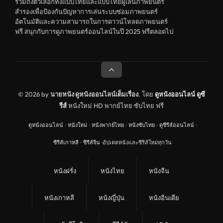
ดูหนังสารคดี Documentary
รวมถึงตัวเลือกทั้งแบบไทยและแบบไทยผู้เล่นภาพยนตร์
สำรองเพื่อป้องกันปัญหาการเล่นระบบซ่อมภาพยนตร์
สยองขวัญ
อัตโนมัติและความสามารถในการดาวน์โหลดภาพยนตร์
ฟรี สนุกกับการดูภาพยนตร์ออนไลน์ในปี 2025 ฟรีตลอดไป
ดูหนังอินเดีย India
ดูหนังประวัติศาสตร์ History
ดูหนังจีนฮ่องกง Hong Kong
ดูหนังฝรั่งเศส France
© 2026 by
นายหนัง ดูหนังออนไลน์เต็มเรื่อง
. โดย
ดูหนังออนไลน์
ดูซี
รีส์
หนังใหม่ HD พากย์ไทย ซับไทย ฟรี
ดูหนังฝรั่งแคนนาดา Canada
ดูหนังออนไลน์
·
หนังใหม่
·
หนังพากย์ไทย
·
หนังซับไทย
·
ดูซีรีส์ออนไลน์
·
หนังรักโรแมนติก
ซีรีส์เกาหลี
·
ซีรีส์จีน
·
อัปเดตหนังและซีรีส์ใหม่ทุกวัน
อาชญากรรม
ดูหนังเพลง Music
หนังฝรั่ง
หนังไทย
หนังจีน
United Kingdom
หนังเกาหลี
หนังญี่ปุ่น
หนังอินเดีย
ดูหนังกีฬา Sport
ลึกลับ