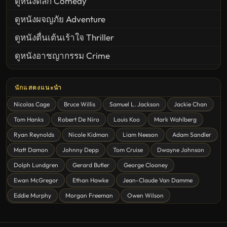
ดูหนังตลก Comedy
ดูหนังผจญภัย Adventure
ดูหนังตื่นเต้นเร้าใจ Thriller
ดูหนังอาชญากรรม Crime
United States
นักแสดงแนะนำ
ดูหนังสยองขวัญ Horror
Nicolas Cage
Bruce Willis
Samuel L. Jackson
Jackie Chan
ดูหนังโรแมนติก Romance
Tom Hanks
Robert De Niro
Louis Koo
Mark Wahlberg
หนังชีวิต
Ryan Reynolds
Nicole Kidman
Liam Neeson
Adam Sandler
ดูหนังแฟนตาซี Fantasy
Matt Damon
Johnny Depp
Tom Cruise
Dwayne Johnson
ดูหนังลึกลับ Mystery
Dolph Lundgren
Gerard Butler
George Clooney
Ewan McGregor
Ethan Hawke
Jean-Claude Van Damme
ดูหนังอนิเมชั่น Animation
Eddie Murphy
Morgan Freeman
Owen Wilson
ดูหนังไซไฟ Sci-Fi
ดูหนังครอบครัว Family