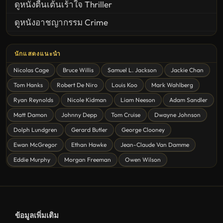
ดูหนังตื่นเต้นเร้าใจ Thriller
ดูหนังอาชญากรรม Crime
United States
นักแสดงแนะนำ
ดูหนังสยองขวัญ Horror
Nicolas Cage
Bruce Willis
Samuel L. Jackson
Jackie Chan
ดูหนังโรแมนติก Romance
Tom Hanks
Robert De Niro
Louis Koo
Mark Wahlberg
หนังชีวิต
Ryan Reynolds
Nicole Kidman
Liam Neeson
Adam Sandler
ดูหนังแฟนตาซี Fantasy
Matt Damon
Johnny Depp
Tom Cruise
Dwayne Johnson
ดูหนังลึกลับ Mystery
Dolph Lundgren
Gerard Butler
George Clooney
Ewan McGregor
Ethan Hawke
Jean-Claude Van Damme
ดูหนังอนิเมชั่น Animation
Eddie Murphy
Morgan Freeman
Owen Wilson
ดูหนังไซไฟ Sci-Fi
ดูหนังครอบครัว Family
ดูหนังฝรั่งอังกฤษ UK
ข้อมูลเพิ่มเติม
ดูหนังญี่ปุ่น Japan