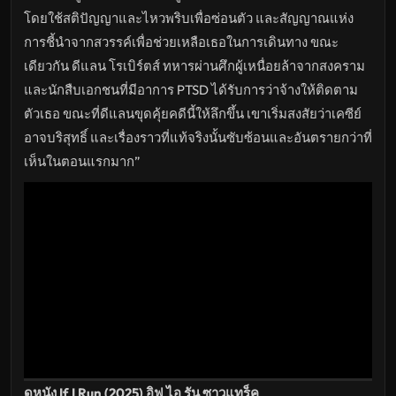
เต็ม
เรื่อง
โดยใช้สติปัญญาและไหวพริบเพื่อซ่อนตัว และสัญญาณแห่ง
HD
อัปเดต
การชี้นำจากสวรรค์เพื่อช่วยเหลือเธอในการเดินทาง ขณะ
ล่าสุด
เดียวกัน ดีแลน โรเบิร์ตส์ ทหารผ่านศึกผู้เหนื่อยล้าจากสงคราม
และนักสืบเอกชนที่มีอาการ PTSD ได้รับการว่าจ้างให้ติดตาม
ตัวเธอ ขณะที่ดีแลนขุดคุ้ยคดีนี้ให้ลึกขึ้น เขาเริ่มสงสัยว่าเคซีย์
อาจบริสุทธิ์ และเรื่องราวที่แท้จริงนั้นซับซ้อนและอันตรายกว่าที่
เห็นในตอนแรกมาก”
ดูหนัง If I Run (2025) อิฟ ไอ รัน ซาวแทร็ค