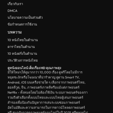
เกี่ยวกับเรา
ดูหนังไทย Thailand
DMCA
ดูหนังชีวประวัติ Biography
นโยบายความเป็นส่วนตัว
ข้อกำหนดการใช้งาน
ดูหนังเกาหลีใต้ South Korea
บทความ
ระทึกขวัญ
10 หนังไทยในตำนาน
ตลก
ดาราไทยในตำนาน
ดูหนังจีน China
10 หนังฝรั่งในตำนาน
ประวัติวงการหนังไทย
unknown
ดูหนังออนไลน์ เต็มเรื่อง HD คุณภาพสุง
ดูหนังอีโรติก R18+ erotic
มีให้ใหม่ๆให้ดูมากกว่า 10,000 เรื่อง ดูฟรีโดยไม่มีการ
หยุดชะงักหรือโฆษณาที่น่ารำคาญ ดูผ่าน Smart TV,
บู๊
Android, iOS บนเครือข่ายใด ๆ เลือกจากภาพยนตร์ไทย,
ฮอลลีวูด, จีน, ภาพยนตร์เกาหลีหรือแม้แต่ภาพยนตร์
หนังฝรั่ง
Netflix - ทั้งหมดโดยไม่ต้องใช้เงิน ระบบภาพยนตร์ของเรา
ดูหนังสารคดี Documentary
รวมถึงตัวเลือกทั้งแบบไทยและแบบไทยผู้เล่นภาพยนตร์
สำรองเพื่อป้องกันปัญหาการเล่นระบบซ่อมภาพยนตร์
สยองขวัญ
อัตโนมัติและความสามารถในการดาวน์โหลดภาพยนตร์
ฟรี สนุกกับการดูภาพยนตร์ออนไลน์ในปี 2025 ฟรีตลอดไป