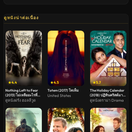
ดูหนังน่าต่อเนื่อง
4.4
4.5
5.7
Nothing Left to Fear
Totem (2017) โทเท็ม
The Holiday Calendar
(2013) ไม่เหลืออะไรที่จะ
(2018) ปฏิทินคริสต์มาส
United States
ต้องกลัว(Soundtrack
บันดาลรัก
ดูหนังฝรั่ง ฮอลลีวูด
ดูหนังดราม่า Drama
ซับไทย)