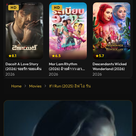
มูฟวี่
HD
HD
8.1
6.5
5.7
Dacoit A Love Story
Mor Lam Rhythm
Descendants Wicked
(2026) รอยรัก รอยแค้น
(2026) อ้ายต้าวว เอว
Wonderland (2026)
หวาน ระเบียบวาทะศิลป์
2026
2026
2026
Home
Movies
If I Run (2025) อิฟ ไอ รัน