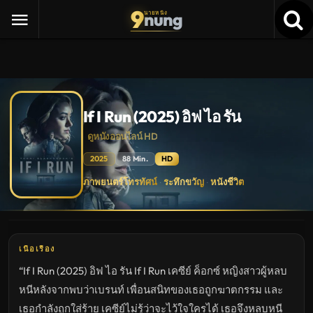
9
nung
นายหนัง
If I Run (2025) อิฟ ไอ รัน
ดูหนังออนไลน์ HD
2025
88 Min.
HD
If
ภาพยนตร์โทรทัศน์
ระทึกขวัญ
หนังชีวิต
·
·
I
Run
(2025)
อิฟ
ไอ
รัน
ดู
เนื้อเรื่อง
หนัง
ใหม่
“If I Run (2025) อิฟ ไอ รัน If I Run เคซีย์ ค็อกซ์ หญิงสาวผู้หลบ
พากย์
ไทย
หนีหลังจากพบว่าเบรนท์ เพื่อนสนิทของเธอถูกฆาตกรรม และ
ซับ
ไทย
เธอกำลังถูกใส่ร้าย เคซีย์ไม่รู้ว่าจะไว้ใจใครได้ เธอจึงหลบหนี