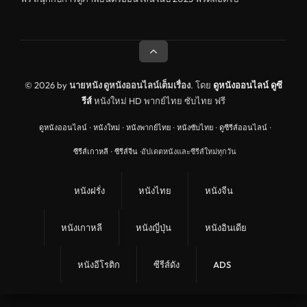
ดูหนังอินเดีย India
ดูหนังประวัติศาสตร์ History
ดูหนังจีนฮ่องกง Hong Kong
ดูหนังฝรั่งเศส France
© 2026 by
นายหนัง ดูหนังออนไลน์เต็มเรื่อง
. โดย
ดูหนังออนไลน์
ดูซี
รีส์
หนังใหม่ HD พากย์ไทย ซับไทย ฟรี
ดูหนังฝรั่งแคนนาดา Canada
ดูหนังออนไลน์
·
หนังใหม่
·
หนังพากย์ไทย
·
หนังซับไทย
·
ดูซีรีส์ออนไลน์
·
หนังรักโรแมนติก
ซีรีส์เกาหลี
·
ซีรีส์จีน
·
อัปเดตหนังและซีรีส์ใหม่ทุกวัน
อาชญากรรม
ดูหนังเพลง Music
หนังฝรั่ง
หนังไทย
หนังจีน
United Kingdom
หนังเกาหลี
หนังญี่ปุ่น
หนังอินเดีย
ดูหนังกีฬา Sport
ลึกลับ
หนังอีโรติก
ซีรีส์ดัง
ADS
ดูหนังสงคราม War
ดูหนังสั้น Short