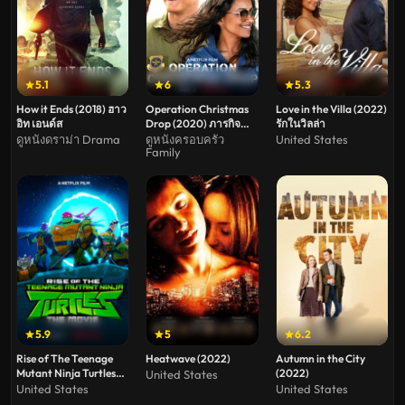
5.1
6
5.3
How it Ends (2018) ฮาว
Operation Christmas
Love in the Villa (2022)
อิท เอนด์ส
Drop (2020) ภารกิจ
รักในวิลล่า
ของขวัญจากฟ้า
ดูหนังดราม่า Drama
ดูหนังครอบครัว
United States
Family
5.9
5
6.2
Rise of The Teenage
Heatwave (2022)
Autumn in the City
Mutant Ninja Turtles
(2022)
United States
The Movie (2022)
United States
United States
กำเนิดเต่านินจา เดอะ