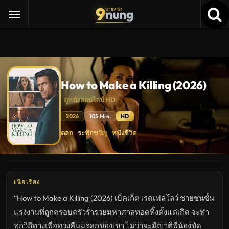
9
nung
นายหนัง
How to Make a Killing (2026)
ดูหนังออนไลน์ HD
2026
105 Min.
HD
How
ตลก
ระทึกขวัญ
หนังชีวิต
·
·
to
Make
a
Killing
(2026)
ดู
หนัง
เนื้อเรื่อง
ใหม่
พากย์
“How to Make a Killing (2026) เบ็คเก็ต เรดเฟลโลว์ ชายชนชั้น
ไทย
ซับ
แรงงานที่ถูกครอบครัวร่ำรวยมหาศาลทอดทิ้งตั้งแต่เกิด จะทำ
ไทย
เต็ม
ทุกวิถีทางเพื่อทวงคืนมรดกของเขา ไม่ว่าจะมีญาติพี่น้องขัด