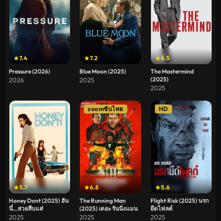
7.4
7.2
6.5
Pressure (2026)
Blue Moon (2025)
The Mastermind
(2025)
2026
2025
2025
zoomซับไทย
HD
5.7
6.8
5.6
Honey Dont (2025) ฮัน
The Running Man
Flight Risk (2025) นรก
นี่…สวยสืบแส่
(2025) เดอะ รันนิ่งแมน
ยึดไฟลต์
2025
2025
2025