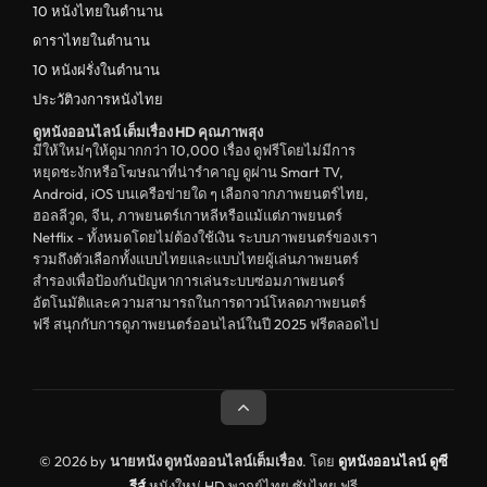
10 หนังไทยในตำนาน
ตลก
ดาราไทยในตำนาน
ดูหนังจีน China
10 หนังฝรั่งในตำนาน
ประวัติวงการหนังไทย
unknown
ดูหนังออนไลน์ เต็มเรื่อง HD คุณภาพสุง
ดูหนังอีโรติก R18+ erotic
มีให้ใหม่ๆให้ดูมากกว่า 10,000 เรื่อง ดูฟรีโดยไม่มีการ
หยุดชะงักหรือโฆษณาที่น่ารำคาญ ดูผ่าน Smart TV,
บู๊
Android, iOS บนเครือข่ายใด ๆ เลือกจากภาพยนตร์ไทย,
ฮอลลีวูด, จีน, ภาพยนตร์เกาหลีหรือแม้แต่ภาพยนตร์
หนังฝรั่ง
Netflix - ทั้งหมดโดยไม่ต้องใช้เงิน ระบบภาพยนตร์ของเรา
ดูหนังสารคดี Documentary
รวมถึงตัวเลือกทั้งแบบไทยและแบบไทยผู้เล่นภาพยนตร์
สำรองเพื่อป้องกันปัญหาการเล่นระบบซ่อมภาพยนตร์
สยองขวัญ
อัตโนมัติและความสามารถในการดาวน์โหลดภาพยนตร์
ฟรี สนุกกับการดูภาพยนตร์ออนไลน์ในปี 2025 ฟรีตลอดไป
ดูหนังอินเดีย India
ดูหนังประวัติศาสตร์ History
ดูหนังจีนฮ่องกง Hong Kong
ดูหนังฝรั่งเศส France
© 2026 by
นายหนัง ดูหนังออนไลน์เต็มเรื่อง
. โดย
ดูหนังออนไลน์
ดูซี
รีส์
หนังใหม่ HD พากย์ไทย ซับไทย ฟรี