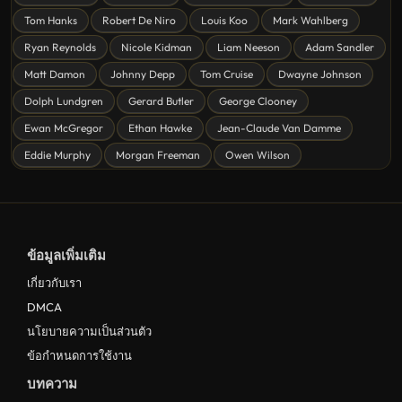
ดูหนังโรแมนติก Romance
Tom Hanks
Robert De Niro
Louis Koo
Mark Wahlberg
หนังชีวิต
Ryan Reynolds
Nicole Kidman
Liam Neeson
Adam Sandler
ดูหนังแฟนตาซี Fantasy
Matt Damon
Johnny Depp
Tom Cruise
Dwayne Johnson
ดูหนังลึกลับ Mystery
Dolph Lundgren
Gerard Butler
George Clooney
Ewan McGregor
Ethan Hawke
Jean-Claude Van Damme
ดูหนังอนิเมชั่น Animation
Eddie Murphy
Morgan Freeman
Owen Wilson
ดูหนังไซไฟ Sci-Fi
ดูหนังครอบครัว Family
ดูหนังฝรั่งอังกฤษ UK
ข้อมูลเพิ่มเติม
ดูหนังญี่ปุ่น Japan
เกี่ยวกับเรา
ดูหนังไทย Thailand
DMCA
ดูหนังชีวประวัติ Biography
นโยบายความเป็นส่วนตัว
ข้อกำหนดการใช้งาน
ดูหนังเกาหลีใต้ South Korea
บทความ
ระทึกขวัญ