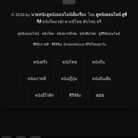
ดูหนังจีนฮ่องกง Hong Kong
ดูหนังฝรั่งเศส France
© 2026 by
นายหนัง ดูหนังออนไลน์เต็มเรื่อง
. โดย
ดูหนังออนไลน์
ดูซี
รีส์
หนังใหม่ HD พากย์ไทย ซับไทย ฟรี
ดูหนังฝรั่งแคนนาดา Canada
ดูหนังออนไลน์
·
หนังใหม่
·
หนังพากย์ไทย
·
หนังซับไทย
·
ดูซีรีส์ออนไลน์
·
หนังรักโรแมนติก
ซีรีส์เกาหลี
·
ซีรีส์จีน
·
อัปเดตหนังและซีรีส์ใหม่ทุกวัน
อาชญากรรม
ดูหนังเพลง Music
หนังฝรั่ง
หนังไทย
หนังจีน
United Kingdom
หนังเกาหลี
หนังญี่ปุ่น
หนังอินเดีย
ดูหนังกีฬา Sport
ลึกลับ
หนังอีโรติก
ซีรีส์ดัง
ADS
ดูหนังสงคราม War
ดูหนังสั้น Short
ผจญ
ดูหนังยุโรปเยอรมัน Germany