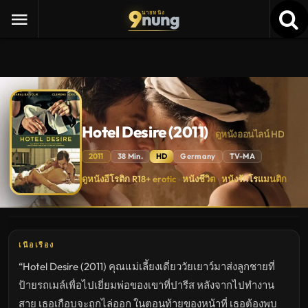
9
nung
นายหนัง
Hotel Desire (2011)
ดูหนังออนไลน์ HD
2011
38 Min.
HD
Germany
TV-MA
Hotel
ดูหนังอีโรติก R18+ erotic
หนังชีวิต
หนังรักโรแมนติก
·
·
Desire
(2011)
ดู
หนัง
ใหม่
พากย์
ไทย
เนื้อเรื่อง
ซับ
ไทย
“Hotel Desire (2011) คุณแม่เลี้ยงเดี่ยววัยเยาว์มาส่งลูกชายที่
เต็ม
เรื่อง
ป้ายรถเมล์เพื่อไปเยี่ยมพ่อของเขาที่ปารีส หลังจากไปทำงาน
HD
อัปเดต
สาย เธอเกือบจะถูกไล่ออก ในตอนท้ายของหน้าที่ เธอต้องพบ