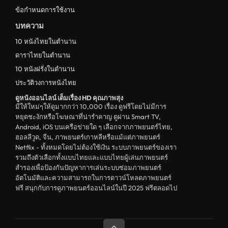
ข้อกำหนดการใช้งาน
ดูหนังเกาหลีใต้ South Korea
บทความ
ระทึกขวัญ
10 หนังไทยในตำนาน
ตลก
ดาราไทยในตำนาน
ดูหนังจีน China
10 หนังฝรั่งในตำนาน
ประวัติวงการหนังไทย
unknown
ดูหนังออนไลน์ เต็มเรื่อง HD คุณภาพสุง
ดูหนังอีโรติก R18+ erotic
มีให้ใหม่ๆให้ดูมากกว่า 10,000 เรื่อง ดูฟรีโดยไม่มีการ
หยุดชะงักหรือโฆษณาที่น่ารำคาญ ดูผ่าน Smart TV,
บู๊
Android, iOS บนเครือข่ายใด ๆ เลือกจากภาพยนตร์ไทย,
ฮอลลีวูด, จีน, ภาพยนตร์เกาหลีหรือแม้แต่ภาพยนตร์
หนังฝรั่ง
Netflix - ทั้งหมดโดยไม่ต้องใช้เงิน ระบบภาพยนตร์ของเรา
ดูหนังสารคดี Documentary
รวมถึงตัวเลือกทั้งแบบไทยและแบบไทยผู้เล่นภาพยนตร์
สำรองเพื่อป้องกันปัญหาการเล่นระบบซ่อมภาพยนตร์
สยองขวัญ
อัตโนมัติและความสามารถในการดาวน์โหลดภาพยนตร์
ฟรี สนุกกับการดูภาพยนตร์ออนไลน์ในปี 2025 ฟรีตลอดไป
ดูหนังอินเดีย India
ดูหนังประวัติศาสตร์ History