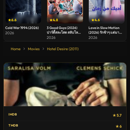
6.6
4.8
4.6
Cold War 1994 (2026)
3 Good Guys (2026)
Love in Slow Motion
ปาร์ตี้สละโสด สลับโหมด
(2026) รักช้าๆ แต่มา
2026
ข้ามคืน
ชัวร์
2026
2026
Home
Movies
Hotel Desire (2011)
IMDB
★ 5.7
TMDB
★ 6