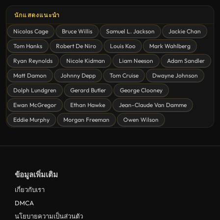
United States
นักแสดงแนะนำ
ดูหนังสยองขวัญ Horror
Nicolas Cage
Bruce Willis
Samuel L. Jackson
Jackie Chan
ดูหนังโรแมนติก Romance
Tom Hanks
Robert De Niro
Louis Koo
Mark Wahlberg
หนังชีวิต
Ryan Reynolds
Nicole Kidman
Liam Neeson
Adam Sandler
ดูหนังแฟนตาซี Fantasy
Matt Damon
Johnny Depp
Tom Cruise
Dwayne Johnson
ดูหนังลึกลับ Mystery
Dolph Lundgren
Gerard Butler
George Clooney
Ewan McGregor
Ethan Hawke
Jean-Claude Van Damme
ดูหนังอนิเมชั่น Animation
Eddie Murphy
Morgan Freeman
Owen Wilson
ดูหนังไซไฟ Sci-Fi
ดูหนังครอบครัว Family
ดูหนังฝรั่งอังกฤษ UK
ข้อมูลเพิ่มเติม
ดูหนังญี่ปุ่น Japan
เกี่ยวกับเรา
ดูหนังไทย Thailand
DMCA
ดูหนังชีวประวัติ Biography
นโยบายความเป็นส่วนตัว