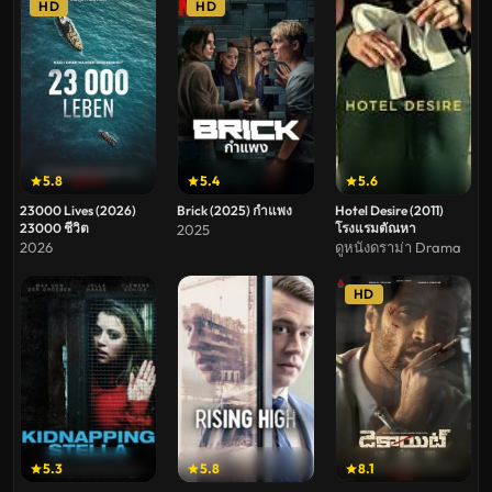
HD
HD
5.8
5.4
5.6
23000 Lives (2026)
Brick (2025) กำแพง
Hotel Desire (2011)
23000 ชีวิต
โรงแรมตัณหา
2025
2026
ดูหนังดราม่า Drama
HD
5.3
5.8
8.1