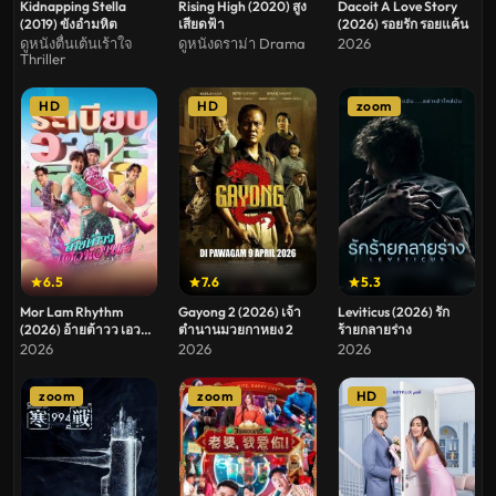
Kidnapping Stella
Rising High (2020) สูง
Dacoit A Love Story
(2019) ขังอำมหิต
เสียดฟ้า
(2026) รอยรัก รอยแค้น
ดูหนังตื่นเต้นเร้าใจ
ดูหนังดราม่า Drama
2026
Thriller
HD
HD
zoom
6.5
7.6
5.3
Mor Lam Rhythm
Gayong 2 (2026) เจ้า
Leviticus (2026) รัก
(2026) อ้ายต้าวว เอว
ตำนานมวยกาหยง 2
ร้ายกลายร่าง
หวาน ระเบียบวาทะศิลป์
2026
2026
2026
zoom
zoom
HD