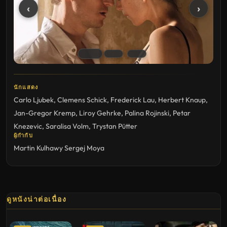
‹
›
นักแสดง
Carlo Ljubek
,
Clemens Schick
,
Frederick Lau
,
Herbert Knaup
,
Jan-Gregor Kremp
,
Liroy Gehrke
,
Palina Rojinski
,
Petar
Knezevic
,
Saralisa Volm
,
Trystan Pütter
ผู้กำกับ
Martin Kulhawy
Sergej Moya
ดูหนังน่าต่อเนื่อง