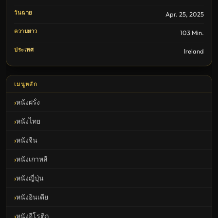
วันฉาย
Apr. 25, 2025
ความยาว
103 Min.
ประเทศ
Ireland
เมนูหลัก
หนังฝรั่ง
หนังไทย
หนังจีน
หนังเกาหลี
หนังญี่ปุ่น
หนังอินเดีย
หนังอีโรติก