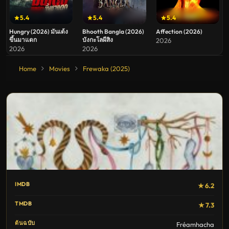
5.4
5.4
5.4
Hungry (2026) มันเด้ง
Bhooth Bangla (2026)
Affection (2026)
ขึ้นมาแดก
บังกะโลผีสิง
2026
2026
2026
Home
Movies
Frewaka (2025)
IMDB
★ 6.2
TMDB
★ 7.3
ต้นฉบับ
Fréamhacha