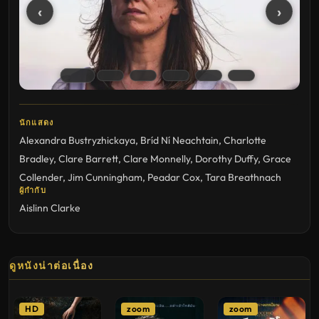
‹
›
นักแสดง
Alexandra Bustryzhickaya
,
Bríd Ní Neachtain
,
Charlotte
Bradley
,
Clare Barrett
,
Clare Monnelly
,
Dorothy Duffy
,
Grace
Collender
,
Jim Cunningham
,
Peadar Cox
,
Tara Breathnach
ผู้กำกับ
Aislinn Clarke
ดูหนังน่าต่อเนื่อง
HD
zoom
zoom