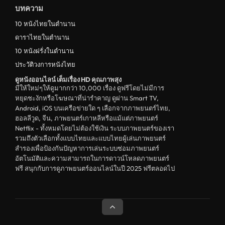
บทความ
ระทึกขวัญ
10 หนังไทยในตำนาน
ตลก
ดาราไทยในตำนาน
ดูหนังจีน China
10 หนังฝรั่งในตำนาน
ประวัติวงการหนังไทย
unknown
ดูหนังออนไลน์ เต็มเรื่อง HD คุณภาพสุง
ดูหนังอีโรติก R18+ erotic
มีให้ใหม่ๆให้ดูมากกว่า 10,000 เรื่อง ดูฟรีโดยไม่มีการ
หยุดชะงักหรือโฆษณาที่น่ารำคาญ ดูผ่าน Smart TV,
บู๊
Android, iOS บนเครือข่ายใด ๆ เลือกจากภาพยนตร์ไทย,
ฮอลลีวูด, จีน, ภาพยนตร์เกาหลีหรือแม้แต่ภาพยนตร์
หนังฝรั่ง
Netflix - ทั้งหมดโดยไม่ต้องใช้เงิน ระบบภาพยนตร์ของเรา
ดูหนังสารคดี Documentary
รวมถึงตัวเลือกทั้งแบบไทยและแบบไทยผู้เล่นภาพยนตร์
สำรองเพื่อป้องกันปัญหาการเล่นระบบซ่อมภาพยนตร์
สยองขวัญ
อัตโนมัติและความสามารถในการดาวน์โหลดภาพยนตร์
ฟรี สนุกกับการดูภาพยนตร์ออนไลน์ในปี 2025 ฟรีตลอดไป
ดูหนังอินเดีย India
ดูหนังประวัติศาสตร์ History
ดูหนังจีนฮ่องกง Hong Kong