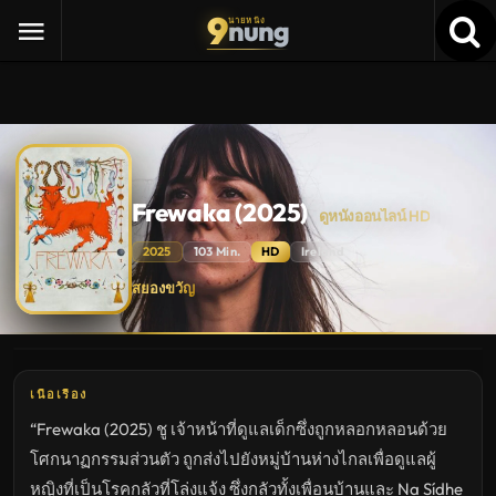
9
nung
นายหนัง
Frewaka (2025)
ดูหนังออนไลน์ HD
2025
103 Min.
HD
Ireland
Frewaka
สยองขวัญ
(2025)
ดู
หนัง
ใหม่
พากย์
ไทย
ซับ
เนื้อเรื่อง
ไทย
เต็ม
“Frewaka (2025) ชู เจ้าหน้าที่ดูแลเด็กซึ่งถูกหลอกหลอนด้วย
เรื่อง
HD
โศกนาฏกรรมส่วนตัว ถูกส่งไปยังหมู่บ้านห่างไกลเพื่อดูแลผู้
อัปเดต
ล่าสุด
หญิงที่เป็นโรคกลัวที่โล่งแจ้ง ซึ่งกลัวทั้งเพื่อนบ้านและ Na Sídhe