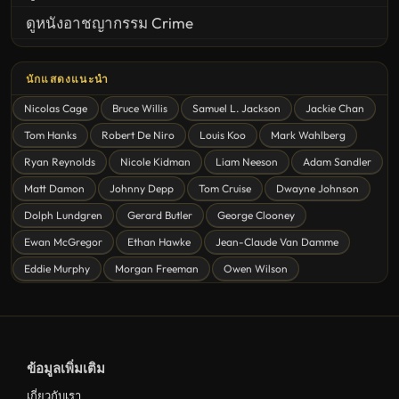
ดูหนังอาชญากรรม Crime
United States
นักแสดงแนะนำ
ดูหนังสยองขวัญ Horror
Nicolas Cage
Bruce Willis
Samuel L. Jackson
Jackie Chan
ดูหนังโรแมนติก Romance
Tom Hanks
Robert De Niro
Louis Koo
Mark Wahlberg
หนังชีวิต
Ryan Reynolds
Nicole Kidman
Liam Neeson
Adam Sandler
ดูหนังแฟนตาซี Fantasy
Matt Damon
Johnny Depp
Tom Cruise
Dwayne Johnson
ดูหนังลึกลับ Mystery
Dolph Lundgren
Gerard Butler
George Clooney
Ewan McGregor
Ethan Hawke
Jean-Claude Van Damme
ดูหนังอนิเมชั่น Animation
Eddie Murphy
Morgan Freeman
Owen Wilson
ดูหนังไซไฟ Sci-Fi
ดูหนังครอบครัว Family
ดูหนังฝรั่งอังกฤษ UK
ข้อมูลเพิ่มเติม
ดูหนังญี่ปุ่น Japan
เกี่ยวกับเรา