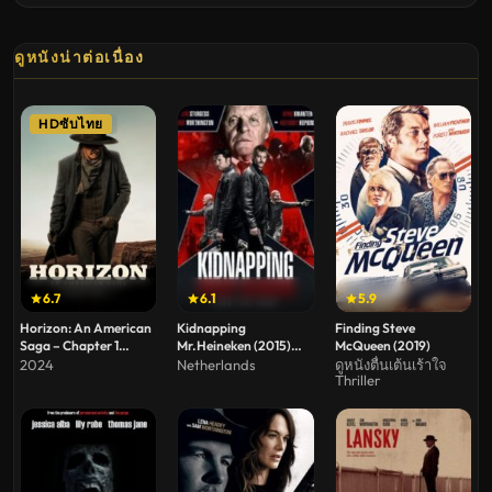
ดูหนังน่าต่อเนื่อง
HDซับไทย
6.7
6.1
5.9
Horizon: An American
Kidnapping
Finding Steve
Saga – Chapter 1
Mr.Heineken (2015)
McQueen (2019)
(2024) ฮอไรซัน: มหา
เรียกค่าไถ่ ไฮเนเก้น
2024
Netherlands
ดูหนังตื่นเต้นเร้าใจ
Thriller
กาพย์ชาติอเมริกัน ภาค 1