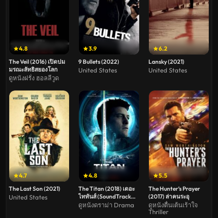
4.8
3.9
6.2
The Veil (2016) เปิดปม
9 Bullets (2022)
Lansky (2021)
มรณะลัทธิสยองโลก
United States
United States
ดูหนังฝรั่ง ฮอลลีวูด
4.7
4.8
5.5
The Last Son (2021)
The Titan (2018) เดอะ
The Hunter’s Prayer
ไททันส์ (SoundTrack
(2017) ล่าคนระอุ
United States
ซับไทย)
ดูหนังดราม่า Drama
ดูหนังตื่นเต้นเร้าใจ
Thriller