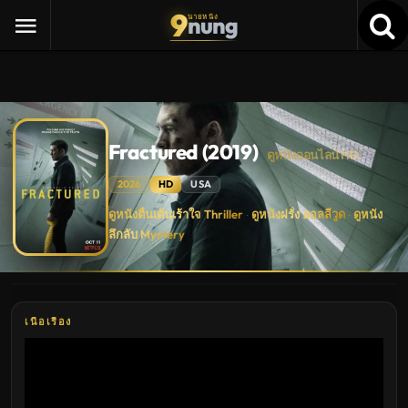
9
nung
นายหนัง
Fractured (2019)
ดูหนังออนไลน์ HD
2026
HD
USA
Fractured
ดูหนังตื่นเต้นเร้าใจ Thriller
ดูหนังฝรั่ง ฮอลลีวูด
ดูหนัง
·
·
(2019)
ลึกลับ Mystery
ดู
หนัง
ใหม่
พากย์
ไทย
ซับ
ไทย
เนื้อเรื่อง
เต็ม
เรื่อง
HD
อัปเดต
ล่าสุด