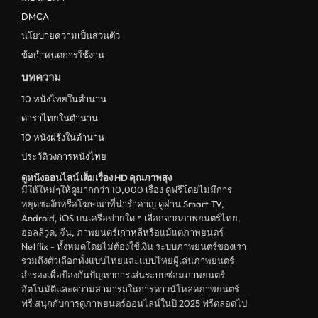
ดูหนังไทย Thailand
DMCA
ดูหนังชีวประวัติ Biography
นโยบายความเป็นส่วนตัว
ข้อกำหนดการใช้งาน
ดูหนังเกาหลีใต้ South Korea
บทความ
ระทึกขวัญ
10 หนังไทยในตำนาน
ตลก
ดาราไทยในตำนาน
ดูหนังจีน China
10 หนังฝรั่งในตำนาน
ประวัติวงการหนังไทย
unknown
ดูหนังออนไลน์ เต็มเรื่อง HD คุณภาพสุง
ดูหนังอีโรติก R18+ erotic
มีให้ใหม่ๆให้ดูมากกว่า 10,000 เรื่อง ดูฟรีโดยไม่มีการ
หยุดชะงักหรือโฆษณาที่น่ารำคาญ ดูผ่าน Smart TV,
บู๊
Android, iOS บนเครือข่ายใด ๆ เลือกจากภาพยนตร์ไทย,
ฮอลลีวูด, จีน, ภาพยนตร์เกาหลีหรือแม้แต่ภาพยนตร์
หนังฝรั่ง
Netflix - ทั้งหมดโดยไม่ต้องใช้เงิน ระบบภาพยนตร์ของเรา
ดูหนังสารคดี Documentary
รวมถึงตัวเลือกทั้งแบบไทยและแบบไทยผู้เล่นภาพยนตร์
สำรองเพื่อป้องกันปัญหาการเล่นระบบซ่อมภาพยนตร์
สยองขวัญ
อัตโนมัติและความสามารถในการดาวน์โหลดภาพยนตร์
ฟรี สนุกกับการดูภาพยนตร์ออนไลน์ในปี 2025 ฟรีตลอดไป
ดูหนังอินเดีย India