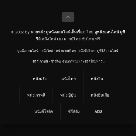
ดูหนังประวัติศาสตร์ History
ดูหนังจีนฮ่องกง Hong Kong
ดูหนังฝรั่งเศส France
© 2026 by
นายหนัง ดูหนังออนไลน์เต็มเรื่อง
. โดย
ดูหนังออนไลน์
ดูซี
รีส์
หนังใหม่ HD พากย์ไทย ซับไทย ฟรี
ดูหนังฝรั่งแคนนาดา Canada
ดูหนังออนไลน์
·
หนังใหม่
·
หนังพากย์ไทย
·
หนังซับไทย
·
ดูซีรีส์ออนไลน์
·
หนังรักโรแมนติก
ซีรีส์เกาหลี
·
ซีรีส์จีน
·
อัปเดตหนังและซีรีส์ใหม่ทุกวัน
อาชญากรรม
ดูหนังเพลง Music
หนังฝรั่ง
หนังไทย
หนังจีน
United Kingdom
หนังเกาหลี
หนังญี่ปุ่น
หนังอินเดีย
ดูหนังกีฬา Sport
ลึกลับ
หนังอีโรติก
ซีรีส์ดัง
ADS
ดูหนังสงคราม War
ดูหนังสั้น Short