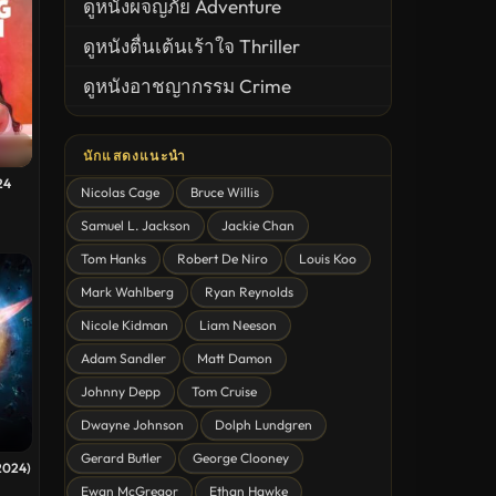
ดูหนังผจญภัย Adventure
ดูหนังตื่นเต้นเร้าใจ Thriller
ดูหนังอาชญากรรม Crime
United States
นักแสดงแนะนำ
ดูหนังสยองขวัญ Horror
24
Nicolas Cage
Bruce Willis
ดูหนังโรแมนติก Romance
Samuel L. Jackson
Jackie Chan
หนังชีวิต
Tom Hanks
Robert De Niro
Louis Koo
ดูหนังแฟนตาซี Fantasy
Mark Wahlberg
Ryan Reynolds
ดูหนังลึกลับ Mystery
Nicole Kidman
Liam Neeson
Adam Sandler
Matt Damon
ดูหนังอนิเมชั่น Animation
Johnny Depp
Tom Cruise
ดูหนังไซไฟ Sci-Fi
Dwayne Johnson
Dolph Lundgren
ดูหนังครอบครัว Family
Gerard Butler
George Clooney
2024)
ดูหนังฝรั่งอังกฤษ UK
Ewan McGregor
Ethan Hawke