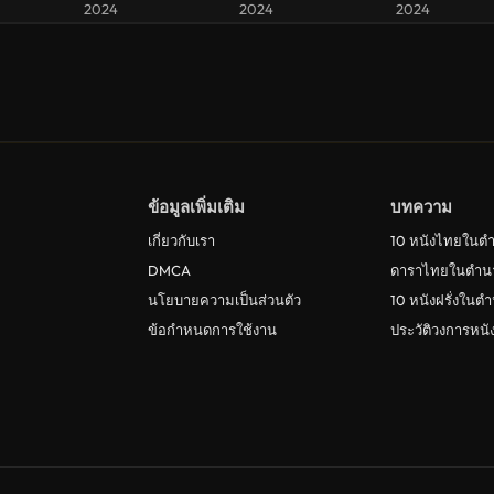
ร่าง
ความทรงจำข้าม
2024
2024
2024
ดวงดาว
ข้อมูลเพิ่มเติม
บทความ
เกี่ยวกับเรา
10 หนังไทยในต
DMCA
ดาราไทยในตำน
นโยบายความเป็นส่วนตัว
10 หนังฝรั่งในต
ข้อกำหนดการใช้งาน
ประวัติวงการหน