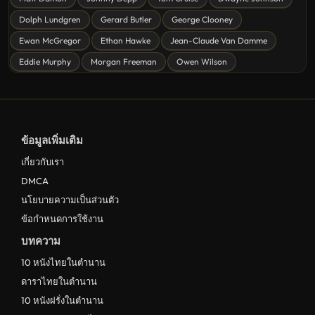
ดูหนังลึกลับ Mystery
Dolph Lundgren
Gerard Butler
George Clooney
Ewan McGregor
Ethan Hawke
Jean-Claude Van Damme
ดูหนังอนิเมชั่น Animation
Eddie Murphy
Morgan Freeman
Owen Wilson
ดูหนังไซไฟ Sci-Fi
ดูหนังครอบครัว Family
ดูหนังฝรั่งอังกฤษ UK
ข้อมูลเพิ่มเติม
ดูหนังญี่ปุ่น Japan
เกี่ยวกับเรา
ดูหนังไทย Thailand
DMCA
ดูหนังชีวประวัติ Biography
นโยบายความเป็นส่วนตัว
ข้อกำหนดการใช้งาน
ดูหนังเกาหลีใต้ South Korea
บทความ
ระทึกขวัญ
10 หนังไทยในตำนาน
ตลก
ดาราไทยในตำนาน
ดูหนังจีน China
10 หนังฝรั่งในตำนาน