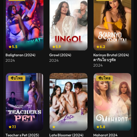
5.5
5.9
6.2
Baligtaran (2024)
Growl (2024)
Karinyo Brutal (2024)
คารินโย บรูทัล
2024
2024
2024
ซับไทย
ซับไทย
7.1
5.8
Teacher s Pet (2025)
Late Bloomer (2024)
Maharot 2024