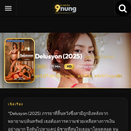
9
nung
นายหนัง
Delusyon (2025)
ดูหนังออนไลน์ HD
2025
71 Min.
HD
Philippines
Delusyon
ดูหนังอีโรติก R18+ erotic
หนังชีวิต
หนังรักโรแมนติก
·
·
(2025)
ดู
หนัง
ใหม่
พากย์
ไทย
ซับ
เนื้อเรื่อง
ไทย
เต็ม
“Delusyon (2025) ภรรยาที่สิ้นหวังซึ่งสามีถูกยิงหลังจาก
เรื่อง
HD
พยายามปล้นทรัพย์ เธอต้องการความช่วยเหลือทางการเงิน
อัปเดต
ล่าสุด
อย่างมาก จึงหันไปหาแคป ผู้ชายที่สนใจเธอมาโดยตลอด จน