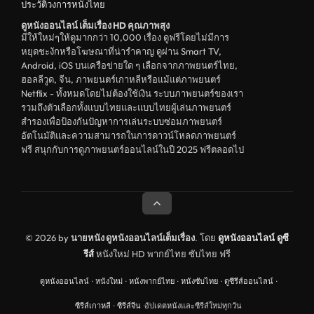
ประวัติวงการหนังไทย
unknown
ดูหนังออนไลน์ เต็มเรื่อง HD คุณภาพสุง
ดูหนังอีโรติก R18+ erotic
มีให้ใหม่ๆให้ดูมากกว่า 10,000 เรื่อง ดูฟรีโดยไม่มีการ
หยุดชะงักหรือโฆษณาที่น่ารำคาญ ดูผ่าน Smart TV,
บู๊
Android, iOS บนเครือข่ายใด ๆ เลือกจากภาพยนตร์ไทย,
ฮอลลีวูด, จีน, ภาพยนตร์เกาหลีหรือแม้แต่ภาพยนตร์
หนังฝรั่ง
Netflix - ทั้งหมดโดยไม่ต้องใช้เงิน ระบบภาพยนตร์ของเรา
ดูหนังสารคดี Documentary
รวมถึงตัวเลือกทั้งแบบไทยและแบบไทยผู้เล่นภาพยนตร์
สำรองเพื่อป้องกันปัญหาการเล่นระบบซ่อมภาพยนตร์
สยองขวัญ
อัตโนมัติและความสามารถในการดาวน์โหลดภาพยนตร์
ฟรี สนุกกับการดูภาพยนตร์ออนไลน์ในปี 2025 ฟรีตลอดไป
ดูหนังอินเดีย India
ดูหนังประวัติศาสตร์ History
ดูหนังจีนฮ่องกง Hong Kong
ดูหนังฝรั่งเศส France
© 2026 by
นายหนัง ดูหนังออนไลน์เต็มเรื่อง
. โดย
ดูหนังออนไลน์
ดูซี
รีส์
หนังใหม่ HD พากย์ไทย ซับไทย ฟรี
ดูหนังฝรั่งแคนนาดา Canada
ดูหนังออนไลน์
·
หนังใหม่
·
หนังพากย์ไทย
·
หนังซับไทย
·
ดูซีรีส์ออนไลน์
·
หนังรักโรแมนติก
ซีรีส์เกาหลี
·
ซีรีส์จีน
·
อัปเดตหนังและซีรีส์ใหม่ทุกวัน
อาชญากรรม