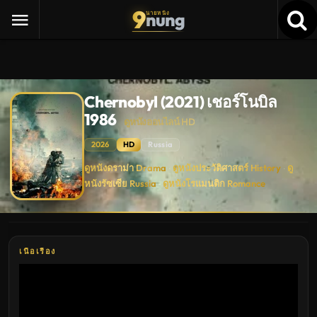
9
nung
นายหนัง
Chernobyl (2021) เชอร์โนบิล
1986
ดูหนังออนไลน์ HD
2026
HD
Russia
Chernobyl
ดูหนังดราม่า Drama
ดูหนังประวัติศาสตร์ History
ดู
·
·
(2021)
หนังรัซเซีย Russia
ดูหนังโรแมนติก Romance
เชอ
·
ร์
โน
บิล
1986
ดู
หนัง
เนื้อเรื่อง
ใหม่
พากย์
ไทย
ซับ
ไทย
เต็ม
เรื่อง