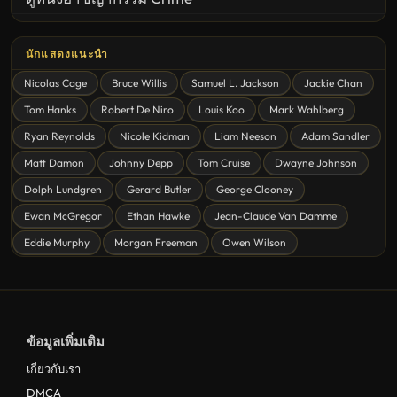
United States
นักแสดงแนะนำ
ดูหนังสยองขวัญ Horror
Nicolas Cage
Bruce Willis
Samuel L. Jackson
Jackie Chan
ดูหนังโรแมนติก Romance
Tom Hanks
Robert De Niro
Louis Koo
Mark Wahlberg
หนังชีวิต
Ryan Reynolds
Nicole Kidman
Liam Neeson
Adam Sandler
ดูหนังแฟนตาซี Fantasy
Matt Damon
Johnny Depp
Tom Cruise
Dwayne Johnson
ดูหนังลึกลับ Mystery
Dolph Lundgren
Gerard Butler
George Clooney
Ewan McGregor
Ethan Hawke
Jean-Claude Van Damme
ดูหนังอนิเมชั่น Animation
Eddie Murphy
Morgan Freeman
Owen Wilson
ดูหนังไซไฟ Sci-Fi
ดูหนังครอบครัว Family
ดูหนังฝรั่งอังกฤษ UK
ข้อมูลเพิ่มเติม
ดูหนังญี่ปุ่น Japan
เกี่ยวกับเรา
ดูหนังไทย Thailand
DMCA