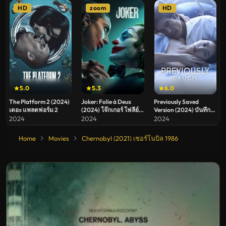
HD
zoom
HD
5.0
5.3
6.0
The Platform 2 (2024)
Joker: Folie à Deux
Previously Saved
เดอะ แพลตฟอร์ม 2
(2024) โจ๊กเกอร์ โฟลีย์
Version (2024) บันทึก
อา เดอ
ความทรงจำข้าม
2024
2024
2024
ดวงดาว
Home
Movies
Chernobyl (2021) เชอร์โนบิล 1986