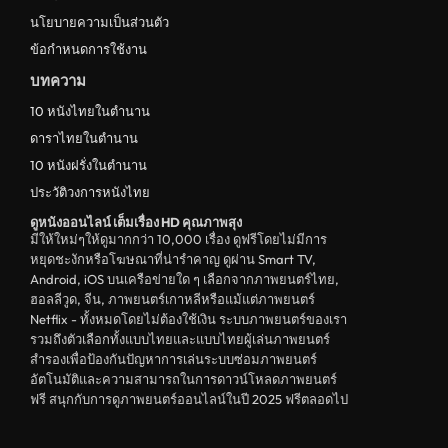
ดูหนังชีวประวัติ Biography
นโยบายความเป็นส่วนตัว
ข้อกำหนดการใช้งาน
ดูหนังเกาหลีใต้ South Korea
บทความ
ระทึกขวัญ
10 หนังไทยในตำนาน
ตลก
ดาราไทยในตำนาน
ดูหนังจีน China
10 หนังฝรั่งในตำนาน
ประวัติวงการหนังไทย
unknown
ดูหนังออนไลน์ เต็มเรื่อง HD คุณภาพสุง
ดูหนังอีโรติก R18+ erotic
มีให้ใหม่ๆให้ดูมากกว่า 10,000 เรื่อง ดูฟรีโดยไม่มีการ
หยุดชะงักหรือโฆษณาที่น่ารำคาญ ดูผ่าน Smart TV,
บู๊
Android, iOS บนเครือข่ายใด ๆ เลือกจากภาพยนตร์ไทย,
ฮอลลีวูด, จีน, ภาพยนตร์เกาหลีหรือแม้แต่ภาพยนตร์
หนังฝรั่ง
Netflix - ทั้งหมดโดยไม่ต้องใช้เงิน ระบบภาพยนตร์ของเรา
ดูหนังสารคดี Documentary
รวมถึงตัวเลือกทั้งแบบไทยและแบบไทยผู้เล่นภาพยนตร์
สำรองเพื่อป้องกันปัญหาการเล่นระบบซ่อมภาพยนตร์
สยองขวัญ
อัตโนมัติและความสามารถในการดาวน์โหลดภาพยนตร์
ฟรี สนุกกับการดูภาพยนตร์ออนไลน์ในปี 2025 ฟรีตลอดไป
ดูหนังอินเดีย India