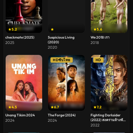
5.2
5.6
checkmate (2025)
Suspicious Living
We 2018 เรา
(2020)
2025
2018
2020
HDซับไทย
HD
4.5
6.7
7.2
Unang Tikim 2024
The Forge (2024)
Fighting Darksider
(2022) สงครามล้างพันธุ์
2024
2024
ปีศาจ
2022