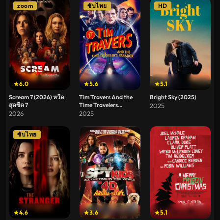
zoom
ซับไทย
HD
6.0
5.6
5.1
Scream 7 (2026) หวีด
Tim Travers And the
Bright Sky (2025)
สุดขีด 7
Time Travelers
2025
Paradox (2025) ทิม
2026
2025
ทราเวอร์ส แอนด์ เดอะ
ไทม์ ทราเวลเลอร์ส พา
ซับไทย
ราด็อกซ์
4.6
3.6
5.1