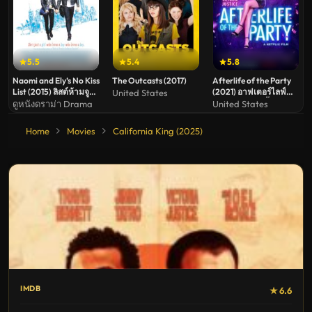
5.5
5.4
5.8
Naomi and Ely’s No Kiss
The Outcasts (2017)
Afterlife of the Party
List (2015) ลิสต์ห้ามจูบ
(2021) อาฟเตอร์ไลฟ์
United States
ของนาโอมิและอิไล
ออฟ เดอะ ปาร์ตี้
ดูหนังดราม่า Drama
United States
Home
Movies
California King (2025)
IMDB
★ 6.6