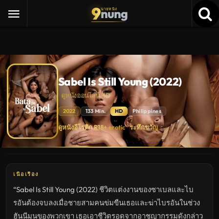
9
nung
นายหนัง
Sabel Is Still Young (2022)
ดูหนังออนไลน์ HD
2022
133 Min.
HD
Philippines
Sabel
ดูหนังอีโรติก R18+ erotic
ระทึกขวัญ
·
Is
Still
Young
(2022)
ดู
หนัง
ใหม่
เนื้อเรื่อง
พากย์
ไทย
“Sabel Is Still Young (2022) ชีวิตแต่งงานของซาเบลและไบ
ซับ
ไทย
รอันต้องจบลงเมื่อชายสามคนข่มขืนเธอและฆ่าไบรอันในช่วง
เต็ม
เรื่อง
ฮันนีมูนของพวกเขา เธอเอาชีวิตรอดจากอาชญากรรมดังกล่าว