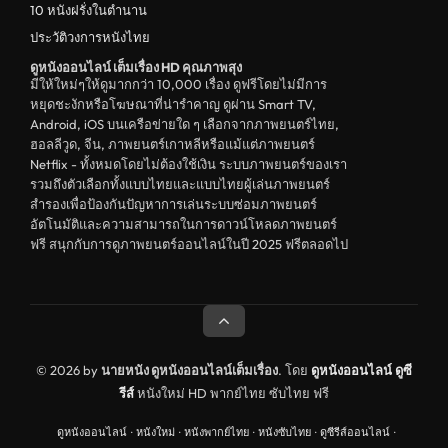
ดูหนังจีน China
10 หนังฝรั่งในตำนาน
ประวัติวงการหนังไทย
unknown
ดูหนังออนไลน์ เต็มเรื่อง HD คุณภาพสุง
ดูหนังอีโรติก R18+ erotic
มีให้ใหม่ๆให้ดูมากกว่า 10,000 เรื่อง ดูฟรีโดยไม่มีการ
หยุดชะงักหรือโฆษณาที่น่ารำคาญ ดูผ่าน Smart TV,
บู๊
Android, iOS บนเครือข่ายใด ๆ เลือกจากภาพยนตร์ไทย,
ฮอลลีวูด, จีน, ภาพยนตร์เกาหลีหรือแม้แต่ภาพยนตร์
หนังฝรั่ง
Netflix - ทั้งหมดโดยไม่ต้องใช้เงิน ระบบภาพยนตร์ของเรา
ดูหนังสารคดี Documentary
รวมถึงตัวเลือกทั้งแบบไทยและแบบไทยผู้เล่นภาพยนตร์
สำรองเพื่อป้องกันปัญหาการเล่นระบบซ่อมภาพยนตร์
สยองขวัญ
อัตโนมัติและความสามารถในการดาวน์โหลดภาพยนตร์
ฟรี สนุกกับการดูภาพยนตร์ออนไลน์ในปี 2025 ฟรีตลอดไป
ดูหนังอินเดีย India
ดูหนังประวัติศาสตร์ History
ดูหนังจีนฮ่องกง Hong Kong
ดูหนังฝรั่งเศส France
© 2026 by
นายหนัง ดูหนังออนไลน์เต็มเรื่อง
. โดย
ดูหนังออนไลน์
ดูซี
รีส์
หนังใหม่ HD พากย์ไทย ซับไทย ฟรี
ดูหนังฝรั่งแคนนาดา Canada
ดูหนังออนไลน์
·
หนังใหม่
·
หนังพากย์ไทย
·
หนังซับไทย
·
ดูซีรีส์ออนไลน์
·
หนังรักโรแมนติก