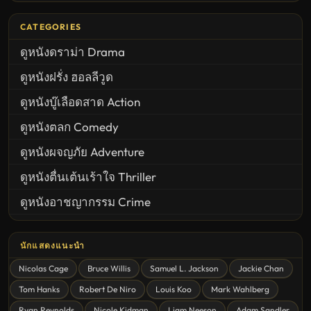
CATEGORIES
ดูหนังดราม่า Drama
ดูหนังฝรั่ง ฮอลลีวูด
ดูหนังบู๊เลือดสาด Action
ดูหนังตลก Comedy
ดูหนังผจญภัย Adventure
ดูหนังตื่นเต้นเร้าใจ Thriller
ดูหนังอาชญากรรม Crime
United States
นักแสดงแนะนำ
ดูหนังสยองขวัญ Horror
Nicolas Cage
Bruce Willis
Samuel L. Jackson
Jackie Chan
ดูหนังโรแมนติก Romance
Tom Hanks
Robert De Niro
Louis Koo
Mark Wahlberg
หนังชีวิต
Ryan Reynolds
Nicole Kidman
Liam Neeson
Adam Sandler