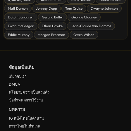
ดูหนังแฟนตาซี Fantasy
Matt Damon
Johnny Depp
Tom Cruise
Dwayne Johnson
ดูหนังลึกลับ Mystery
Dolph Lundgren
Gerard Butler
George Clooney
Ewan McGregor
Ethan Hawke
Jean-Claude Van Damme
ดูหนังอนิเมชั่น Animation
Eddie Murphy
Morgan Freeman
Owen Wilson
ดูหนังไซไฟ Sci-Fi
ดูหนังครอบครัว Family
ดูหนังฝรั่งอังกฤษ UK
ข้อมูลเพิ่มเติม
ดูหนังญี่ปุ่น Japan
เกี่ยวกับเรา
ดูหนังไทย Thailand
DMCA
ดูหนังชีวประวัติ Biography
นโยบายความเป็นส่วนตัว
ข้อกำหนดการใช้งาน
ดูหนังเกาหลีใต้ South Korea
บทความ
ระทึกขวัญ
10 หนังไทยในตำนาน
ตลก
ดาราไทยในตำนาน