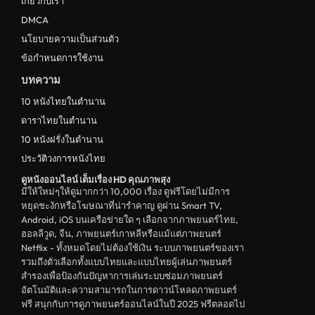
เกี่ยวกับเรา
ดูหนังไทย Thailand
DMCA
ดูหนังชีวประวัติ Biography
นโยบายความเป็นส่วนตัว
ข้อกำหนดการใช้งาน
ดูหนังเกาหลีใต้ South Korea
บทความ
ระทึกขวัญ
10 หนังไทยในตำนาน
ตลก
ดาราไทยในตำนาน
ดูหนังจีน China
10 หนังฝรั่งในตำนาน
ประวัติวงการหนังไทย
unknown
ดูหนังออนไลน์ เต็มเรื่อง HD คุณภาพสุง
ดูหนังอีโรติก R18+ erotic
มีให้ใหม่ๆให้ดูมากกว่า 10,000 เรื่อง ดูฟรีโดยไม่มีการ
หยุดชะงักหรือโฆษณาที่น่ารำคาญ ดูผ่าน Smart TV,
บู๊
Android, iOS บนเครือข่ายใด ๆ เลือกจากภาพยนตร์ไทย,
ฮอลลีวูด, จีน, ภาพยนตร์เกาหลีหรือแม้แต่ภาพยนตร์
หนังฝรั่ง
Netflix - ทั้งหมดโดยไม่ต้องใช้เงิน ระบบภาพยนตร์ของเรา
ดูหนังสารคดี Documentary
รวมถึงตัวเลือกทั้งแบบไทยและแบบไทยผู้เล่นภาพยนตร์
สำรองเพื่อป้องกันปัญหาการเล่นระบบซ่อมภาพยนตร์
สยองขวัญ
อัตโนมัติและความสามารถในการดาวน์โหลดภาพยนตร์
ฟรี สนุกกับการดูภาพยนตร์ออนไลน์ในปี 2025 ฟรีตลอดไป
ดูหนังอินเดีย India