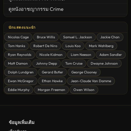
ดูหนังอาชญากรรม Crime
United States
นักแสดงแนะนำ
ดูหนังสยองขวัญ Horror
Nicolas Cage
Bruce Willis
Samuel L. Jackson
Jackie Chan
ดูหนังโรแมนติก Romance
Tom Hanks
Robert De Niro
Louis Koo
Mark Wahlberg
หนังชีวิต
Ryan Reynolds
Nicole Kidman
Liam Neeson
Adam Sandler
ดูหนังแฟนตาซี Fantasy
Matt Damon
Johnny Depp
Tom Cruise
Dwayne Johnson
ดูหนังลึกลับ Mystery
Dolph Lundgren
Gerard Butler
George Clooney
Ewan McGregor
Ethan Hawke
Jean-Claude Van Damme
ดูหนังอนิเมชั่น Animation
Eddie Murphy
Morgan Freeman
Owen Wilson
ดูหนังไซไฟ Sci-Fi
ดูหนังครอบครัว Family
ดูหนังฝรั่งอังกฤษ UK
ข้อมูลเพิ่มเติม
ดูหนังญี่ปุ่น Japan