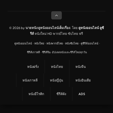
ดูหนังประวัติศาสตร์ History
ดูหนังจีนฮ่องกง Hong Kong
ดูหนังฝรั่งเศส France
© 2026 by
นายหนัง ดูหนังออนไลน์เต็มเรื่อง
. โดย
ดูหนังออนไลน์
ดูซี
รีส์
หนังใหม่ HD พากย์ไทย ซับไทย ฟรี
ดูหนังฝรั่งแคนนาดา Canada
ดูหนังออนไลน์
·
หนังใหม่
·
หนังพากย์ไทย
·
หนังซับไทย
·
ดูซีรีส์ออนไลน์
·
หนังรักโรแมนติก
ซีรีส์เกาหลี
·
ซีรีส์จีน
·
อัปเดตหนังและซีรีส์ใหม่ทุกวัน
อาชญากรรม
ดูหนังเพลง Music
หนังฝรั่ง
หนังไทย
หนังจีน
United Kingdom
หนังเกาหลี
หนังญี่ปุ่น
หนังอินเดีย
ดูหนังกีฬา Sport
ลึกลับ
หนังอีโรติก
ซีรีส์ดัง
ADS
ดูหนังสงคราม War
ดูหนังสั้น Short