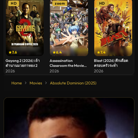
HD
zoom
HD
7.6
6.4
7.4
Gayong 2 (2026) เจ้า
Assassination
Blast (2026) ศึกเดือด
ตำนานมวยกาหยง 2
Classroom the Movie
ครอบครัวระห่ำ
Our Time (2026)
2026
2026
2026
ห้องเรียนลอบสังหาร
เดอะ มูฟวี่ ห้วงเวลาของ
Home
Movies
Absolute Dominion (2025)
พวกเรา