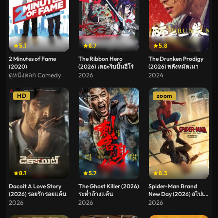
5.1
8.7
5.8
2 Minutes of Fame
The Ribbon Hero
The Drunken Prodigy
(2020)
(2026) เดอะริบบิ้นฮีโร่
(2026) พลังหมัดเมา
ดูหนังตลก Comedy
2026
2024
HD
zoom
8.1
5.7
8.3
Dacoit A Love Story
The Ghost Killer (2026)
Spider-Man Brand
(2026) รอยรัก รอยแค้น
ระห่ำล้างแค้น
New Day (2026) สไปเด
อร์แมน แบรนด์ นิว เดย์
2026
2026
2026