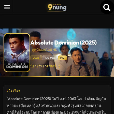
9
nung
นายหนัง
Absolute Dominion (2025)
ดูหนังออนไลน์ HD
2025
100 Min.
HD
Absolute
นิยายวิทยาศาสตร์
บู๊
·
Dominion
(2025)
ดู
หนัง
ใหม่
พากย์
ไทย
เนื้อเรื่อง
ซับ
ไทย
“Absolute Dominion (2025) ในปี ค.ศ. 2063 โลกกำลังเผชิญกับ
เต็ม
เรื่อง
หายนะ เมื่อเหล่าผู้คลั่งศาสนาและกลุ่มหัวรุนแรงก่อสงคราม
HD
อัปเดต
ศักดิ์สิทธิ์ระดับโลก ทำลายเมืองและประเทศชาติทั้งประเทศใน