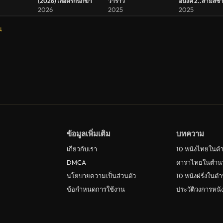
(2026) เลือดรักนักฆ่า
ว่าราวี
อนงค์ 2..สามสี่ชา
2026
2025
2025
น
ข้อมูลเพิ่มเติม
บทความ
เกี่ยวกับเรา
10 หนังไทยในต
DMCA
ดาราไทยในตำน
นโยบายความเป็นส่วนตัว
10 หนังฝรั่งในต
ข้อกำหนดการใช้งาน
ประวัติวงการหน