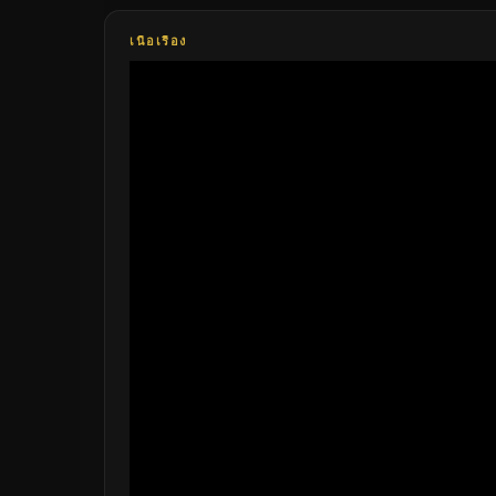
คืน
เงิน
ดู
เนื้อเรื่อง
หนัง
ใหม่
พากย์
ไทย
ซับ
ไทย
เต็ม
เรื่อง
HD
อัปเดต
ล่าสุด