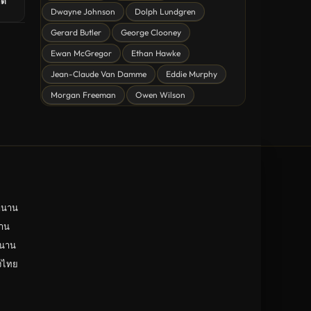
ติ
Dwayne Johnson
Dolph Lundgren
ดูหนังครอบครัว Family
Gerard Butler
George Clooney
ดูหนังฝรั่งอังกฤษ UK
Ewan McGregor
Ethan Hawke
ดูหนังญี่ปุ่น Japan
Jean-Claude Van Damme
Eddie Murphy
Morgan Freeman
Owen Wilson
ดูหนังไทย Thailand
ดูหนังชีวประวัติ Biography
ดูหนังเกาหลีใต้ South Korea
ระทึกขวัญ
ตลก
ำนาน
ดูหนังจีน China
าน
ำนาน
unknown
ังไทย
ดูหนังอีโรติก R18+ erotic
บู๊