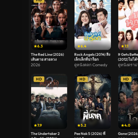
6.3
6.4
7.1
The Red Line (2026)
Rock Angels (2014) สิ่ง
It Gets Bette
เส้นตาย สายลวง
เล็กเล็กที่น่าร็อก
(2012)ไม่ได้
2026
ดูหนังตลก Comedy
ดูหนังดราม
HD
HD
HD
7.9
5.2
4.0
The Undertaker 2
Pee Nak 5 (2026) พี่
Gone (2026