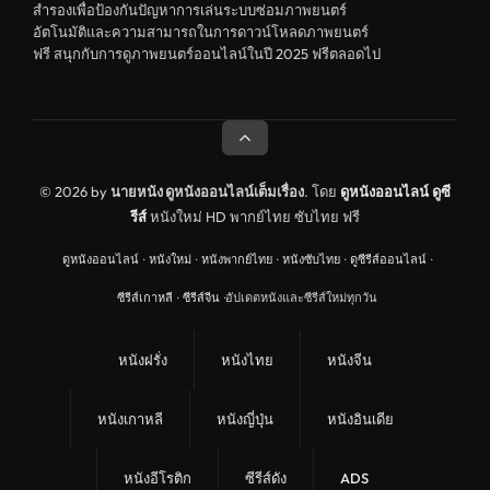
สำรองเพื่อป้องกันปัญหาการเล่นระบบซ่อมภาพยนตร์
สยองขวัญ
อัตโนมัติและความสามารถในการดาวน์โหลดภาพยนตร์
ฟรี สนุกกับการดูภาพยนตร์ออนไลน์ในปี 2025 ฟรีตลอดไป
ดูหนังอินเดีย India
ดูหนังประวัติศาสตร์ History
ดูหนังจีนฮ่องกง Hong Kong
ดูหนังฝรั่งเศส France
© 2026 by
นายหนัง ดูหนังออนไลน์เต็มเรื่อง
. โดย
ดูหนังออนไลน์
ดูซี
รีส์
หนังใหม่ HD พากย์ไทย ซับไทย ฟรี
ดูหนังฝรั่งแคนนาดา Canada
ดูหนังออนไลน์
·
หนังใหม่
·
หนังพากย์ไทย
·
หนังซับไทย
·
ดูซีรีส์ออนไลน์
·
หนังรักโรแมนติก
ซีรีส์เกาหลี
·
ซีรีส์จีน
·
อัปเดตหนังและซีรีส์ใหม่ทุกวัน
อาชญากรรม
ดูหนังเพลง Music
หนังฝรั่ง
หนังไทย
หนังจีน
United Kingdom
หนังเกาหลี
หนังญี่ปุ่น
หนังอินเดีย
ดูหนังกีฬา Sport
ลึกลับ
หนังอีโรติก
ซีรีส์ดัง
ADS