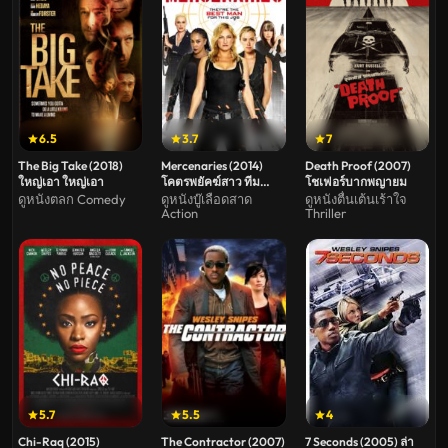
6.5
3.7
7
The Big Take (2018)
Mercenaries (2014)
Death Proof (2007)
ใหญ่เอา ใหญ่เอา
โคตรพยัคฆ์สาว ทีม
โชเฟอร์บากพญายม
มหากาฬ
ดูหนังตลก Comedy
ดูหนังบู๊เลือดสาด
ดูหนังตื่นเต้นเร้าใจ
Action
Thriller
5.7
5.5
4
Chi-Raq (2015)
The Contractor (2007)
7 Seconds (2005) ล่า