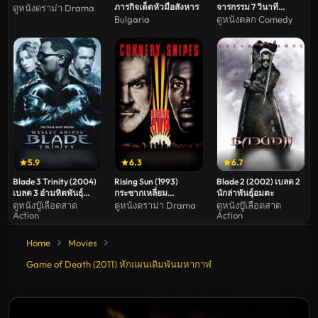
ภารกิจเด็ดหัวมือสังหาร
จารกรรม 7 วินาที
ดูหนังดราม่า Drama
อันตราย
Bulgaria
ดูหนังตลก Comedy
5.9
6.3
6.7
Blade 3 Trinity (2004)
Rising Sun (1993)
Blade 2 (2002) เบลด 2
เบลด 3 อำมหิตพันธุ์
กระชากเหลี่ยม
นักล่าพันธุ์อมตะ
อมตะ
พระอาทิตย์
ดูหนังบู๊เลือดสาด
ดูหนังดราม่า Drama
ดูหนังบู๊เลือดสาด
Action
Action
Home
Movies
Game of Death (2011) หักแผนเดิมพันมหากาฬ