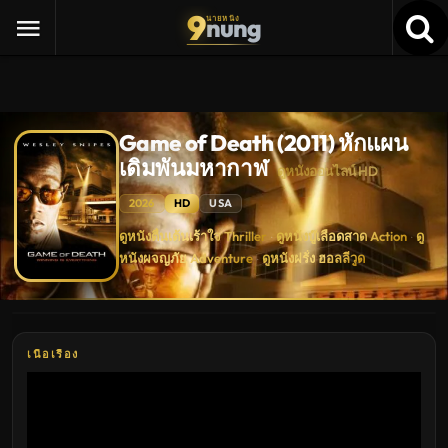
9
nung
นายหนัง
Game of Death (2011) หักแผน
เดิมพันมหากาฬ
ดูหนังออนไลน์ HD
2026
HD
USA
Game
ดูหนังตื่นเต้นเร้าใจ Thriller
ดูหนังบู๊เลือดสาด Action
ดู
·
·
of
หนังผจญภัย Adventure
ดูหนังฝรั่ง ฮอลลีวูด
Death
·
(2011)
หัก
แผน
เดิม
พัน
มหากาฬ
เนื้อเรื่อง
ดู
หนัง
ใหม่
พากย์
ไทย
ซับ
ไทย