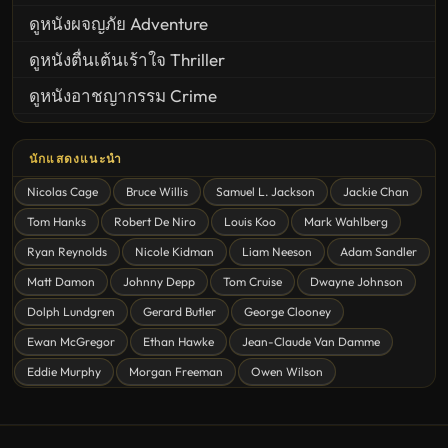
ดูหนังผจญภัย Adventure
ดูหนังตื่นเต้นเร้าใจ Thriller
ดูหนังอาชญากรรม Crime
United States
นักแสดงแนะนำ
ดูหนังสยองขวัญ Horror
Nicolas Cage
Bruce Willis
Samuel L. Jackson
Jackie Chan
ดูหนังโรแมนติก Romance
Tom Hanks
Robert De Niro
Louis Koo
Mark Wahlberg
หนังชีวิต
Ryan Reynolds
Nicole Kidman
Liam Neeson
Adam Sandler
ดูหนังแฟนตาซี Fantasy
Matt Damon
Johnny Depp
Tom Cruise
Dwayne Johnson
ดูหนังลึกลับ Mystery
Dolph Lundgren
Gerard Butler
George Clooney
Ewan McGregor
Ethan Hawke
Jean-Claude Van Damme
ดูหนังอนิเมชั่น Animation
Eddie Murphy
Morgan Freeman
Owen Wilson
ดูหนังไซไฟ Sci-Fi
ดูหนังครอบครัว Family