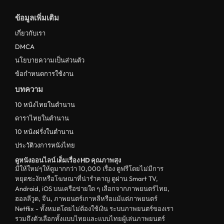
ดูหนังฝรั่งอังกฤษ UK
ข้อมูลเพิ่มเติม
ดูหนังญี่ปุ่น Japan
เกี่ยวกับเรา
ดูหนังไทย Thailand
DMCA
ดูหนังชีวประวัติ Biography
นโยบายความเป็นส่วนตัว
ข้อกำหนดการใช้งาน
ดูหนังเกาหลีใต้ South Korea
บทความ
ระทึกขวัญ
10 หนังไทยในตำนาน
ตลก
ดาราไทยในตำนาน
ดูหนังจีน China
10 หนังฝรั่งในตำนาน
ประวัติวงการหนังไทย
unknown
ดูหนังออนไลน์ เต็มเรื่อง HD คุณภาพสุง
ดูหนังอีโรติก R18+ erotic
มีให้ใหม่ๆให้ดูมากกว่า 10,000 เรื่อง ดูฟรีโดยไม่มีการ
หยุดชะงักหรือโฆษณาที่น่ารำคาญ ดูผ่าน Smart TV,
บู๊
Android, iOS บนเครือข่ายใด ๆ เลือกจากภาพยนตร์ไทย,
ฮอลลีวูด, จีน, ภาพยนตร์เกาหลีหรือแม้แต่ภาพยนตร์
หนังฝรั่ง
Netflix - ทั้งหมดโดยไม่ต้องใช้เงิน ระบบภาพยนตร์ของเรา
ดูหนังสารคดี Documentary
รวมถึงตัวเลือกทั้งแบบไทยและแบบไทยผู้เล่นภาพยนตร์