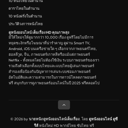
10 หนังไทยในตำนาน
ตลก
ดาราไทยในตำนาน
ดูหนังจีน China
10 หนังฝรั่งในตำนาน
ประวัติวงการหนังไทย
unknown
ดูหนังออนไลน์ เต็มเรื่อง HD คุณภาพสุง
ดูหนังอีโรติก R18+ erotic
มีให้ใหม่ๆให้ดูมากกว่า 10,000 เรื่อง ดูฟรีโดยไม่มีการ
หยุดชะงักหรือโฆษณาที่น่ารำคาญ ดูผ่าน Smart TV,
บู๊
Android, iOS บนเครือข่ายใด ๆ เลือกจากภาพยนตร์ไทย,
ฮอลลีวูด, จีน, ภาพยนตร์เกาหลีหรือแม้แต่ภาพยนตร์
หนังฝรั่ง
Netflix - ทั้งหมดโดยไม่ต้องใช้เงิน ระบบภาพยนตร์ของเรา
ดูหนังสารคดี Documentary
รวมถึงตัวเลือกทั้งแบบไทยและแบบไทยผู้เล่นภาพยนตร์
สำรองเพื่อป้องกันปัญหาการเล่นระบบซ่อมภาพยนตร์
สยองขวัญ
อัตโนมัติและความสามารถในการดาวน์โหลดภาพยนตร์
ฟรี สนุกกับการดูภาพยนตร์ออนไลน์ในปี 2025 ฟรีตลอดไป
ดูหนังอินเดีย India
ดูหนังประวัติศาสตร์ History
ดูหนังจีนฮ่องกง Hong Kong
ดูหนังฝรั่งเศส France
© 2026 by
นายหนัง ดูหนังออนไลน์เต็มเรื่อง
. โดย
ดูหนังออนไลน์
ดูซี
รีส์
หนังใหม่ HD พากย์ไทย ซับไทย ฟรี