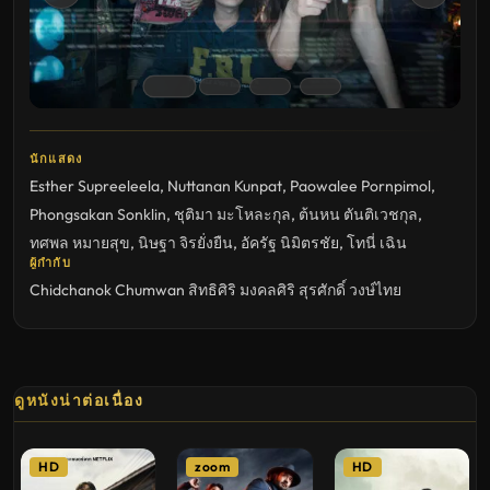
นักแสดง
Esther Supreeleela
,
Nuttanan Kunpat
,
Paowalee Pornpimol
,
Phongsakan Sonklin
,
ชุติมา มะโหละกุล
,
ต้นหน ตันติเวชกุล
,
ทศพล หมายสุข
,
นิษฐา จิรยั่งยืน
,
อัครัฐ นิมิตรชัย
,
โทนี่ เฉิน
ผู้กำกับ
Chidchanok Chumwan
สิทธิศิริ มงคลศิริ
สุรศักดิ์ วงษ์ไทย
ดูหนังน่าต่อเนื่อง
HD
zoom
HD