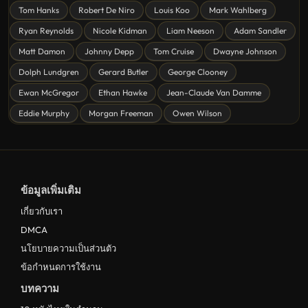
Tom Hanks
Robert De Niro
Louis Koo
Mark Wahlberg
หนังชีวิต
Ryan Reynolds
Nicole Kidman
Liam Neeson
Adam Sandler
ดูหนังแฟนตาซี Fantasy
Matt Damon
Johnny Depp
Tom Cruise
Dwayne Johnson
ดูหนังลึกลับ Mystery
Dolph Lundgren
Gerard Butler
George Clooney
Ewan McGregor
Ethan Hawke
Jean-Claude Van Damme
ดูหนังอนิเมชั่น Animation
Eddie Murphy
Morgan Freeman
Owen Wilson
ดูหนังไซไฟ Sci-Fi
ดูหนังครอบครัว Family
ดูหนังฝรั่งอังกฤษ UK
ข้อมูลเพิ่มเติม
ดูหนังญี่ปุ่น Japan
เกี่ยวกับเรา
ดูหนังไทย Thailand
DMCA
ดูหนังชีวประวัติ Biography
นโยบายความเป็นส่วนตัว
ข้อกำหนดการใช้งาน
ดูหนังเกาหลีใต้ South Korea
บทความ
ระทึกขวัญ