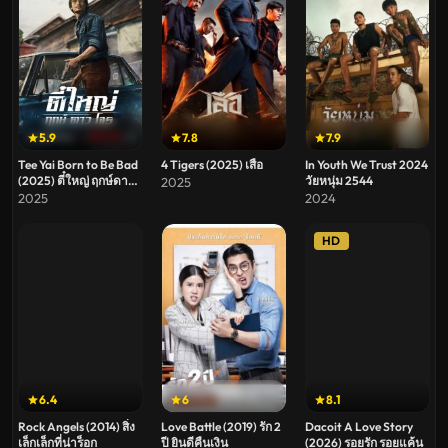
5.9
7.8
7.9
Tee Yai Born to Be Bad
4 Tigers (2025) เสือ
In Youth We Trust 2024
(2025) ตี๋ใหญ่ ฤกษ์ดาว
วัยหนุ่ม 2544
2025
โจร
2025
2024
HD
6.4
6
8.1
Rock Angels (2014) สิ่ง
Love Battle (2019) รัก 2
Dacoit A Love Story
เล็กเล็กที่น่าร็อก
ปี ยินดีคืนเงิน
(2026) รอยรัก รอยแค้น