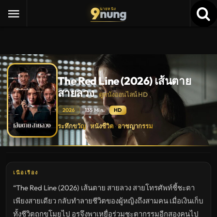
9
nung
นายหนัง
The Red Line (2026) เส้นตาย
สายลวง
ดูหนังออนไลน์ HD
2026
135 Min.
HD
The
ระทึกขวัญ
หนังชีวิต
อาชญากรรม
·
·
Red
Line
(2026)
เส้น
ตาย
สาย
ลวง
เนื้อเรื่อง
ดู
หนัง
“The Red Line (2026) เส้นตาย สายลวง สายโทรศัพท์ชี้ชะตา
ใหม่
พากย์
เพียงสายเดียว กลับทำลายชีวิตของผู้หญิงถึงสามคน เมื่อเงินเก็บ
ไทย
ซับ
ทั้งชีวิตถูกขโมยไป อรจึงพาเหยื่อร่วมชะตากรรมอีกสองคนไป