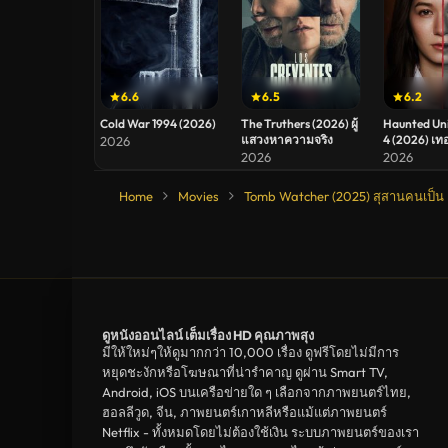
6.6
6.5
6.2
Cold War 1994 (2026)
The Truthers (2026) ผู้
Haunted Uni
แสวงหาความจริง
4 (2026) เท
2026
2026
2026
Home
Movies
Tomb Watcher (2025) สุสานคนเป็น
ดูหนังออนไลน์ เต็มเรื่อง HD คุณภาพสุง
มีให้ใหม่ๆให้ดูมากกว่า 10,000 เรื่อง ดูฟรีโดยไม่มีการ
หยุดชะงักหรือโฆษณาที่น่ารำคาญ ดูผ่าน Smart TV,
Android, iOS บนเครือข่ายใด ๆ เลือกจากภาพยนตร์ไทย,
ฮอลลีวูด, จีน, ภาพยนตร์เกาหลีหรือแม้แต่ภาพยนตร์
Netflix - ทั้งหมดโดยไม่ต้องใช้เงิน ระบบภาพยนตร์ของเรา