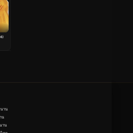
ดูหนังจีน China
unknown
ดูหนังอีโรติก R18+ erotic
บู๊
96)
หนังฝรั่ง
ดูหนังสารคดี Documentary
สยองขวัญ
ดูหนังอินเดีย India
ดูหนังประวัติศาสตร์ History
ดูหนังจีนฮ่องกง Hong Kong
ดูหนังฝรั่งเศส France
ำนาน
าน
ดูหนังฝรั่งแคนนาดา Canada
ำนาน
หนังรักโรแมนติก
ังไทย