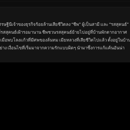
ษฐีนีเจ้าของธุรกิจร้อยล้านเสียชีวิตลง “ชีพ” ผู้เป็นสามี และ “รสสุคนธ์”
บบที่รสสุคนธ์เฝ้ารอมานาน ชีพชวนรสสุคนธ์ย้ายไปอยู่ที่บ้านพักตากอากาศ
่อพบโลงแก้วที่มีศพของลั่นทม เมียหลวงที่เสียชีวิตไปแล้ว ตั้งอยู่ในบ้า
งอย่าง เงื่อนไขที่เริ่มมาจากความรักแบบผิดๆ นำมาซึ่งการแก้แค้นอันน่า