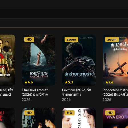
HD
zoom
zoom
4.6
5.3
7.6
026) เจ้า
The Devil s Mouth
Leviticus (2026) รัก
Pinocchio Unstr
าหยง 2
(2026) ปากปีศาจ
ร้ายกลายร่าง
(2026) พินอคคิโอ 
ไม้สายเชือด
2026
2026
2026
HD
HD
HD