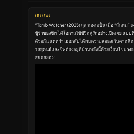
ดู
หนัง
ใหม่
พากย์
เนื้อเรื่อง
ไทย
ซับ
“Tomb Watcher (2025) สุสานคนเป็น เมื่อ “ลั่นทม” เศร
ไทย
เต็ม
ชู้รักของชีพ ได้โอกาสใช้ชีวิตคู่รักอย่างเปิดเผย แ
เรื่อง
HD
ด้วยกัน แต่ทว่า เธอกลับได้พบความสยองเกินคาดคิด เมื
อัปเดต
ล่าสุด
รสสุคนธ์และชีพต้องอยู่ที่บ้านหลังนี้ด้วยเงื่อนไขบา
สยดสยอง”