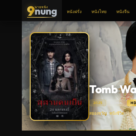
9
nung
นายหนัง
หนังฝรั่ง
หนังไทย
หนังจีน
ADS
Tomb Wat
2025
92 Min.
H
Tomb
สยองขวัญ
หนังชีวิต
·
Watcher
(2025)
สุสาน
คน
เป็น