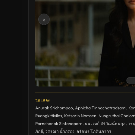
‹
นักแสดง
Anurak Srichompoo
,
Aphicha Tinnachotradsami
,
Ka
Ruangkittivilas
,
Ketsarin Namsen
,
Nungruthai Chaioa
Pornchanok Sintanaporn
,
ธนเวทย์ สิริวัฒน์ธนกุล
,
วรน
ภักดี
,
วรรณา น้ำกรอง
,
อรัชพร โภคินภากร