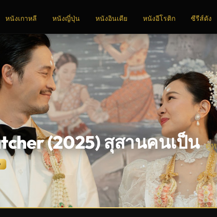
หนังเกาหลี
หนังญี่ปุ่น
หนังอินเดีย
หนังอีโรติก
ซีรีส์ดัง
cher (2025) สุสานคนเป็น
ดู
D