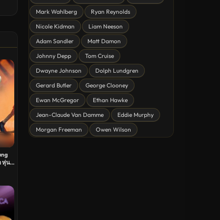
ดูหนังแฟนตาซี Fantasy
Mark Wahlberg
Ryan Reynolds
ดูหนังลึกลับ Mystery
Nicole Kidman
Liam Neeson
Adam Sandler
Matt Damon
ดูหนังอนิเมชั่น Animation
Johnny Depp
Tom Cruise
ดูหนังไซไฟ Sci-Fi
Dwayne Johnson
Dolph Lundgren
ดูหนังครอบครัว Family
Gerard Butler
George Clooney
ดูหนังฝรั่งอังกฤษ UK
Ewan McGregor
Ethan Hawke
ดูหนังญี่ปุ่น Japan
Jean-Claude Van Damme
Eddie Murphy
Morgan Freeman
Owen Wilson
ดูหนังไทย Thailand
ดูหนังชีวประวัติ Biography
ung
หุ่น
ดูหนังเกาหลีใต้ South Korea
ระทึกขวัญ
ตลก