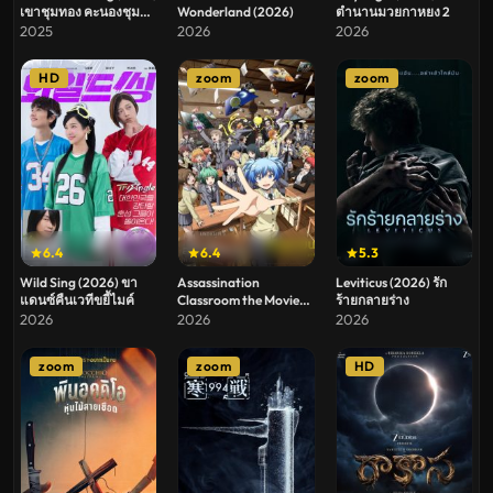
เขาชุมทอง คะนองชุม
Wonderland (2026)
ตำนานมวยกาหยง 2
โจร
2025
2026
2026
HD
zoom
zoom
6.4
6.4
5.3
Wild Sing (2026) ขา
Assassination
Leviticus (2026) รัก
แดนซ์คืนเวทีขยี้ไมค์
Classroom the Movie
ร้ายกลายร่าง
Our Time (2026)
2026
2026
2026
ห้องเรียนลอบสังหาร
เดอะ มูฟวี่ ห้วงเวลาของ
zoom
zoom
HD
พวกเรา