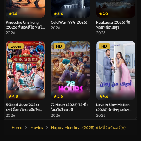
7.6
6.6
7.0
Pinocchio Unstrung
Cold War 1994 (2026)
Raakaasa (2026) รัก
(2026) พินอคคิโอ หุ่นไม้
หลอนซ่อนอสูร
2026
สายเชือด
2026
2026
zoom
HD
HD
4.8
5.6
4.6
3 Good Guys (2026)
72 Hours (2026) 72 ชั่ว
Love in Slow Motion
ปาร์ตี้สละโสด สลับโหมด
โมงในไมแอมี
(2026) รักช้าๆ แต่มา
ข้ามคืน
ชัวร์
2026
2026
2026
Home
Movies
Happy Mondays (2025) สวัสดีวันจันทร์(ส)