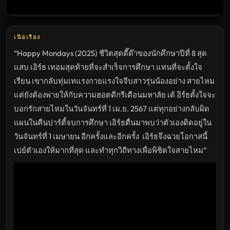
เรื่อง
HD
อัปเดต
ล่าสุด
เนื้อเรื่อง
“Happy Mondays (2025) ชีวิตสุดดี๊ด๊าของนักศึกษาปีที่ 8 สุด
แสบ เอิร์ธ เทอมสุดท้ายที่จะสำเร็จการศึกษา แทนที่จะตั้งใจ
เรียน เขากลับทุ่มเทแรงกายแรงใจจีบสาวรุ่นน้องอย่าง สายไหม
แต่ยังต้องพ่ายให้กับความฮอตดีกรีเดือนมหาลัย เต้ อิร์ธตั้งใจจะ
บอกรักสายไหมในวันจันทร์ที่ 1 เม.ย. 2567 แต่ทุกอย่างกลับผิด
แผนในคืนปาร์ตี้จบการศึกษา เอิร์ธตื่นมาพบว่าตัวเองติดอยู่ใน
วันจันทร์ที่ 1 เมษายน อีกครั้งและอีกครั้ง เอิร์ธจึงฉวยโอกาสนี้
เปย์ตัวเองให้มากที่สุด และทำทุกวิถีทางเพื่อพิชิตใจสายไหม”