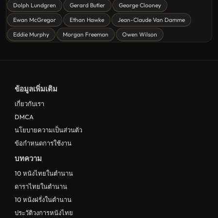
ดูหนังลึกลับ Mystery
Dolph Lundgren
Gerard Butler
George Clooney
Ewan McGregor
Ethan Hawke
Jean-Claude Van Damme
ดูหนังอนิเมชั่น Animation
Eddie Murphy
Morgan Freeman
Owen Wilson
ดูหนังไซไฟ Sci-Fi
ดูหนังครอบครัว Family
ดูหนังฝรั่งอังกฤษ UK
ข้อมูลเพิ่มเติม
ดูหนังญี่ปุ่น Japan
เกี่ยวกับเรา
ดูหนังไทย Thailand
DMCA
ดูหนังชีวประวัติ Biography
นโยบายความเป็นส่วนตัว
ข้อกำหนดการใช้งาน
ดูหนังเกาหลีใต้ South Korea
บทความ
ระทึกขวัญ
10 หนังไทยในตำนาน
ตลก
ดาราไทยในตำนาน
ดูหนังจีน China
10 หนังฝรั่งในตำนาน
ประวัติวงการหนังไทย
unknown