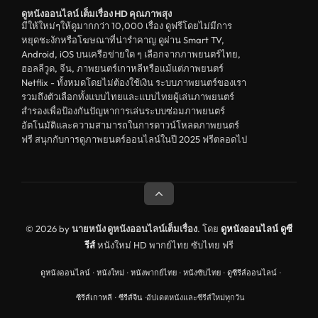
ดูหนังออนไลน์ เต็มเรื่อง HD คุณภาพสุง
ดูหนังอีโรติก R18+ erotic
มีให้ใหม่ๆให้ดูมากกว่า 10,000 เรื่อง ดูฟรีโดยไม่มีการ
หยุดชะงักหรือโฆษณาที่น่ารำคาญ ดูผ่าน Smart TV,
บู๊
Android, iOS บนเครือข่ายใด ๆ เลือกจากภาพยนตร์ไทย,
ฮอลลีวูด, จีน, ภาพยนตร์เกาหลีหรือแม้แต่ภาพยนตร์
หนังฝรั่ง
Netflix - ทั้งหมดโดยไม่ต้องใช้เงิน ระบบภาพยนตร์ของเรา
ดูหนังสารคดี Documentary
รวมถึงตัวเลือกทั้งแบบไทยและแบบไทยผู้เล่นภาพยนตร์
สำรองเพื่อป้องกันปัญหาการเล่นระบบซ่อมภาพยนตร์
สยองขวัญ
อัตโนมัติและความสามารถในการดาวน์โหลดภาพยนตร์
ฟรี สนุกกับการดูภาพยนตร์ออนไลน์ในปี 2025 ฟรีตลอดไป
ดูหนังอินเดีย India
ดูหนังประวัติศาสตร์ History
ดูหนังจีนฮ่องกง Hong Kong
ดูหนังฝรั่งเศส France
© 2026 by
นายหนัง ดูหนังออนไลน์เต็มเรื่อง
. โดย
ดูหนังออนไลน์
ดูซี
รีส์
หนังใหม่ HD พากย์ไทย ซับไทย ฟรี
ดูหนังฝรั่งแคนนาดา Canada
ดูหนังออนไลน์
·
หนังใหม่
·
หนังพากย์ไทย
·
หนังซับไทย
·
ดูซีรีส์ออนไลน์
·
หนังรักโรแมนติก
ซีรีส์เกาหลี
·
ซีรีส์จีน
·
อัปเดตหนังและซีรีส์ใหม่ทุกวัน
อาชญากรรม