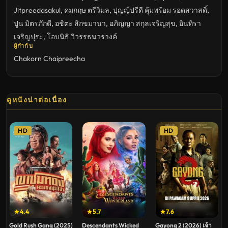
Jitpreedasakul
,
คมกฤษ ตรีวิมล
,
ปุญญ์ปรีดี คุ้มพร้อม รอดสวาสดิ์
,
ปูน มิตรภักดี
,
อชิตะ สิกขมานา
,
อภิญญา สกุลเจริญสุข
,
อินทิรา
เจริญปุระ
,
โอบนิธิ วิวรรธนวรางค์
ผู้กำกับ
Chakorn Chaipreecha
ดูหนังน่าต่อเนื่อง
HD
HD
4.4
5.7
7.6
Gold Rush Gang (2025)
Descendants Wicked
Gayong 2 (2026) เจ้า