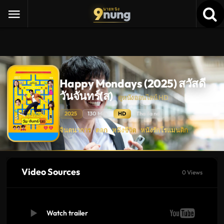
9
nung
นายหนัง
Happy Mondays (2025) สวัสดี
วันจันทร์(ส)
ดูหนังออนไลน์ HD
2025
130 Min.
HD
Thailand
Happy
จินตนาการ
ตลก
หนังชีวิต
หนังรักโรแมนติก
·
·
·
Mondays
(2025)
สวัสดี
วัน
จันทร์(ส)
ดู
Video Sources
0 Views
หนัง
ใหม่
พากย์
ไทย
ซับ
ไทย
Watch trailer
เต็ม