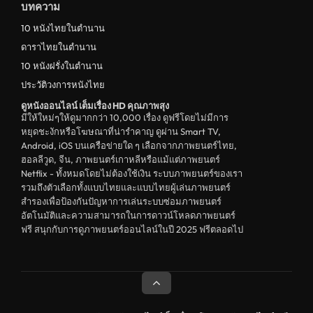
บทความ
ระทึกขวัญ
10 หนังไทยในตำนาน
ตลก
ดาราไทยในตำนาน
ดูหนังจีน China
10 หนังฝรั่งในตำนาน
ประวัติวงการหนังไทย
unknown
ดูหนังออนไลน์ เต็มเรื่อง HD คุณภาพสุง
ดูหนังอีโรติก R18+ erotic
มีให้ใหม่ๆให้ดูมากกว่า 10,000 เรื่อง ดูฟรีโดยไม่มีการ
หยุดชะงักหรือโฆษณาที่น่ารำคาญ ดูผ่าน Smart TV,
บู๊
Android, iOS บนเครือข่ายใด ๆ เลือกจากภาพยนตร์ไทย,
ฮอลลีวูด, จีน, ภาพยนตร์เกาหลีหรือแม้แต่ภาพยนตร์
หนังฝรั่ง
Netflix - ทั้งหมดโดยไม่ต้องใช้เงิน ระบบภาพยนตร์ของเรา
ดูหนังสารคดี Documentary
รวมถึงตัวเลือกทั้งแบบไทยและแบบไทยผู้เล่นภาพยนตร์
สำรองเพื่อป้องกันปัญหาการเล่นระบบซ่อมภาพยนตร์
สยองขวัญ
อัตโนมัติและความสามารถในการดาวน์โหลดภาพยนตร์
ฟรี สนุกกับการดูภาพยนตร์ออนไลน์ในปี 2025 ฟรีตลอดไป
ดูหนังอินเดีย India
ดูหนังประวัติศาสตร์ History
ดูหนังจีนฮ่องกง Hong Kong