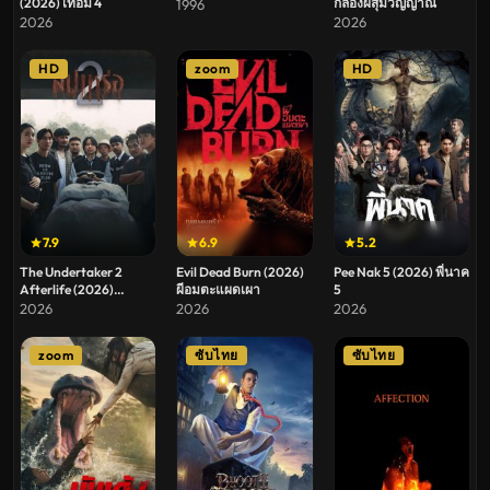
(2026) เทอม 4
กล่องผีสุ่มวิญญาณ
1996
2026
2026
HD
zoom
HD
7.9
6.9
5.2
The Undertaker 2
Evil Dead Burn (2026)
Pee Nak 5 (2026) พี่นาค
Afterlife (2026)
ผีอมตะแผดเผา
5
สัปเหร่อ 2
2026
2026
2026
zoom
ซับไทย
ซับไทย