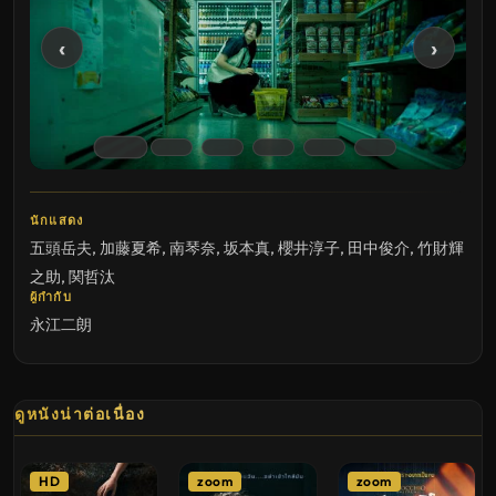
‹
›
นักแสดง
五頭岳夫
,
加藤夏希
,
南琴奈
,
坂本真
,
櫻井淳子
,
田中俊介
,
竹財輝
之助
,
関哲汰
ผู้กำกับ
永江二朗
ดูหนังน่าต่อเนื่อง
HD
zoom
zoom