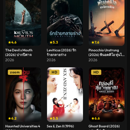
4.6
5.3
7.6
The Devil s Mouth
Leviticus (2026) รัก
Pinocchio Unstrung
(2026) ปากปีศาจ
ร้ายกลายร่าง
(2026) พินอคคิโอ หุ่นไม้
สายเชือด
2026
2026
2026
zoom
HD
HD
6.2
5.5
6.6
Haunted Universities 4
Sex & Zen II (1996)
Ghost Board (2026)