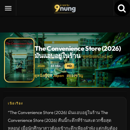
9
nung
นายหนัง
The Convenience Store (2026)
มันแอบอยู่ในร้าน
ดูหนังออนไลน์ HD
2026
83 Min.
HD
The
ดูหนังญี่ปุ่น Japan
สยองขวัญ
·
Convenience
Store
(2026)
มัน
แอบ
อยู่
ใน
เนื้อเรื่อง
ร้าน
ดู
“The Convenience Store (2026) มันแอบอยู่ในร้าน The
หนัง
ใหม่
Convenience Store (2026) คืนนี้กะดึกที่ร้านสะดวกซื้อสุด
พากย์
ไทย
หลอน! เมื่อนักศึกษาสาวต้องเข้ากะดึกเพียงลำพัง แต่กลับต้อง