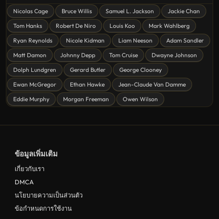
Nicolas Cage
Bruce Willis
Samuel L. Jackson
Jackie Chan
ดูหนังโรแมนติก Romance
Tom Hanks
Robert De Niro
Louis Koo
Mark Wahlberg
หนังชีวิต
Ryan Reynolds
Nicole Kidman
Liam Neeson
Adam Sandler
ดูหนังแฟนตาซี Fantasy
Matt Damon
Johnny Depp
Tom Cruise
Dwayne Johnson
ดูหนังลึกลับ Mystery
Dolph Lundgren
Gerard Butler
George Clooney
Ewan McGregor
Ethan Hawke
Jean-Claude Van Damme
ดูหนังอนิเมชั่น Animation
Eddie Murphy
Morgan Freeman
Owen Wilson
ดูหนังไซไฟ Sci-Fi
ดูหนังครอบครัว Family
ดูหนังฝรั่งอังกฤษ UK
ข้อมูลเพิ่มเติม
ดูหนังญี่ปุ่น Japan
เกี่ยวกับเรา
ดูหนังไทย Thailand
DMCA
ดูหนังชีวประวัติ Biography
นโยบายความเป็นส่วนตัว
ข้อกำหนดการใช้งาน
ดูหนังเกาหลีใต้ South Korea