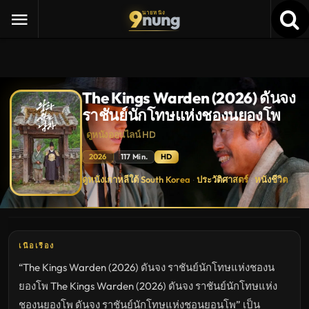
9
nung
นายหนัง
The Kings Warden (2026) ดันจง
ราชันย์นักโทษแห่งชองนยองโพ
ดูหนังออนไลน์ HD
2026
117 Min.
HD
The
ดูหนังเกาหลีใต้ South Korea
ประวัติศาสตร์
หนังชีวิต
·
·
Kings
Warden
(2026)
ดัน
จง
ราชันย์
นักโทษ
เนื้อเรื่อง
แห่ง
ชอง
“The Kings Warden (2026) ดันจง ราชันย์นักโทษแห่งชองน
น
ยอง
ยองโพ The Kings Warden (2026) ดันจง ราชันย์นักโทษแห่ง
โพ
ดู
ชองนยองโพ ดันจง ราชันย์นักโทษแห่งชอนยอนโพ” เป็น