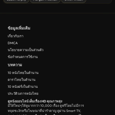
ดูหนังไซไฟ Sci-Fi
ดูหนังครอบครัว Family
ดูหนังฝรั่งอังกฤษ UK
ข้อมูลเพิ่มเติม
ดูหนังญี่ปุ่น Japan
เกี่ยวกับเรา
ดูหนังไทย Thailand
DMCA
ดูหนังชีวประวัติ Biography
นโยบายความเป็นส่วนตัว
ข้อกำหนดการใช้งาน
ดูหนังเกาหลีใต้ South Korea
บทความ
ระทึกขวัญ
10 หนังไทยในตำนาน
ตลก
ดาราไทยในตำนาน
ดูหนังจีน China
10 หนังฝรั่งในตำนาน
ประวัติวงการหนังไทย
unknown
ดูหนังออนไลน์ เต็มเรื่อง HD คุณภาพสุง
ดูหนังอีโรติก R18+ erotic
มีให้ใหม่ๆให้ดูมากกว่า 10,000 เรื่อง ดูฟรีโดยไม่มีการ
หยุดชะงักหรือโฆษณาที่น่ารำคาญ ดูผ่าน Smart TV,
บู๊