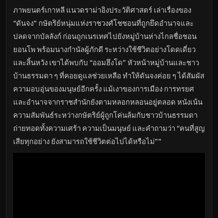
หนัง
ใหม่
ภาพยนตร์เกาหลี แนวดราม่าอิงประวัติศาสตร์ เล่าเรื่องของ
พากย์
ไทย
“ดันจง” กษัตริย์หนุ่มแห่งราชวงศ์โชซอนที่ถูกยึดอำนาจและ
ซับ
ปลดจากบัลลังก์ ก่อนถูกเนรเทศไปยังหมู่บ้านห่างไกลชื่อชอน
ไทย
เต็ม
ยอนโพ พร้อมนางกำนัลผู้ภักดี ระหว่างใช้ชีวิตอย่างโดดเดี่ยว
เรื่อง
HD
และสิ้นหวัง เขาได้พบกับ “ออมฮึงโด” หัวหน้าหมู่บ้านและชาว
อัปเดต
ล่าสุด
บ้านธรรมดา ๆ ที่คอยดูแลช่วยเหลือ ทำให้ดันจงค่อย ๆ ได้สัมผัส
ความอบอุ่นของมนุษย์อีกครั้ง แม้เงาของการเมือง การทรยศ
และอำนาจจากราชสำนักยังตามหลอกหลอนอยู่ตลอด หนังเน้น
ความสัมพันธ์ระหว่างกษัตริย์ผู้ถูกโค่นล้มกับชาวบ้านธรรมดา
ถ่ายทอดทั้งความเศร้า ความเป็นมนุษย์ และคำถามว่า “คนที่สูญ
เสียทุกอย่าง ยังสามารถใช้ชีวิตต่อไปได้หรือไม่””