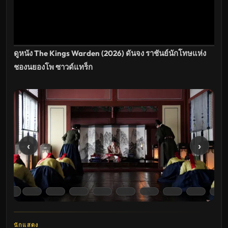
ดูหนัง The Kings Warden (2026) ดันจง ราชันย์นักโทษแห่ง
ชองนยองโพ ซาวด์แทร็ก
‹
›
นักแสดง