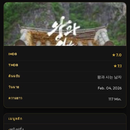
IMDB
★ 7.0
TMDB
★ 7.1
ต้นฉบับ
왕과 사는 남자
วันฉาย
Feb. 04, 2026
ความยาว
117 Min.
เมนูหลัก
หนังฝรั่ง