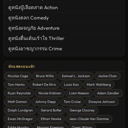
ดูหนังบู๊เลือดสาด Action
ดูหนังตลก Comedy
ดูหนังผจญภัย Adventure
ดูหนังตื่นเต้นเร้าใจ Thriller
ดูหนังอาชญากรรม Crime
United States
นักแสดงแนะนำ
ดูหนังสยองขวัญ Horror
Nicolas Cage
Bruce Willis
Samuel L. Jackson
Jackie Chan
ดูหนังโรแมนติก Romance
Tom Hanks
Robert De Niro
Louis Koo
Mark Wahlberg
หนังชีวิต
Ryan Reynolds
Nicole Kidman
Liam Neeson
Adam Sandler
ดูหนังแฟนตาซี Fantasy
Matt Damon
Johnny Depp
Tom Cruise
Dwayne Johnson
ดูหนังลึกลับ Mystery
Dolph Lundgren
Gerard Butler
George Clooney
Ewan McGregor
Ethan Hawke
Jean-Claude Van Damme
ดูหนังอนิเมชั่น Animation
Eddie Murphy
Morgan Freeman
Owen Wilson