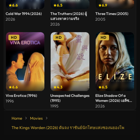
6.6
6.5
6.9
Cold War 1994 (2026)
The Truthers (2026) ผู้
Three Times (2005)
แสวงหาความจริง
2026
2005
2026
HD
HD
HD
6.6
4.3
6.5
Viva Erotica (1996)
Unexpected Challenges
Elize Shadow Of a
(1995)
Women (2026) เอลีซ
1996
หญิงสาวในเงาโศก
1995
2026
Home
Movies
The Kings Warden (2026) ดันจง ราชันย์นักโทษแห่งชองนยองโพ