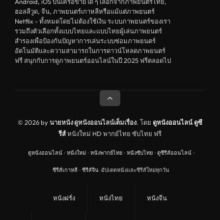
Android, iOS บนเครือข่ายใด ๆ เลือกจากภาพยนตร์ไทย,
ฮอลลีวูด, จีน, ภาพยนตร์เกาหลีหรือแม้แต่ภาพยนตร์
หนังฝรั่ง
Netflix - ทั้งหมดโดยไม่ต้องใช้เงิน ระบบภาพยนตร์ของเรา
ดูหนังสารคดี Documentary
รวมถึงตัวเลือกทั้งแบบไทยและแบบไทยผู้เล่นภาพยนตร์
สำรองเพื่อป้องกันปัญหาการเล่นระบบซ่อมภาพยนตร์
สยองขวัญ
อัตโนมัติและความสามารถในการดาวน์โหลดภาพยนตร์
ฟรี สนุกกับการดูภาพยนตร์ออนไลน์ในปี 2025 ฟรีตลอดไป
ดูหนังอินเดีย India
ดูหนังประวัติศาสตร์ History
ดูหนังจีนฮ่องกง Hong Kong
ดูหนังฝรั่งเศส France
© 2026 by
นายหนัง ดูหนังออนไลน์เต็มเรื่อง
. โดย
ดูหนังออนไลน์
ดูซี
รีส์
หนังใหม่ HD พากย์ไทย ซับไทย ฟรี
ดูหนังฝรั่งแคนนาดา Canada
ดูหนังออนไลน์
·
หนังใหม่
·
หนังพากย์ไทย
·
หนังซับไทย
·
ดูซีรีส์ออนไลน์
·
หนังรักโรแมนติก
ซีรีส์เกาหลี
·
ซีรีส์จีน
·
อัปเดตหนังและซีรีส์ใหม่ทุกวัน
อาชญากรรม
ดูหนังเพลง Music
หนังฝรั่ง
หนังไทย
หนังจีน
United Kingdom