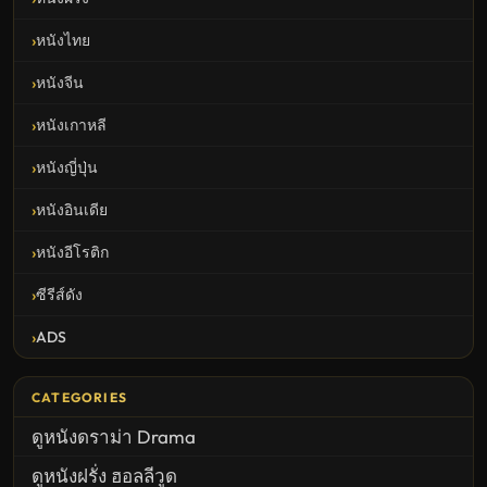
หนังไทย
หนังจีน
หนังเกาหลี
หนังญี่ปุ่น
หนังอินเดีย
หนังอีโรติก
ซีรีส์ดัง
ADS
CATEGORIES
ดูหนังดราม่า Drama
ดูหนังฝรั่ง ฮอลลีวูด