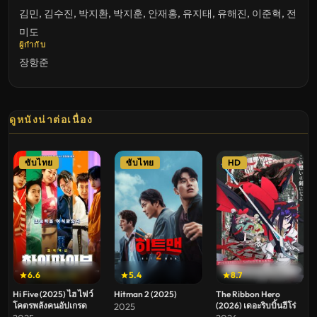
김민
,
김수진
,
박지환
,
박지훈
,
안재홍
,
유지태
,
유해진
,
이준혁
,
전
미도
ผู้กำกับ
장항준
ดูหนังน่าต่อเนื่อง
ซับไทย
ซับไทย
HD
6.6
5.4
8.7
Hi Five (2025) ไฮ ไฟว์
Hitman 2 (2025)
The Ribbon Hero
โคตรพลังคนอัปเกรด
(2026) เดอะริบบิ้นฮีโร่
2025