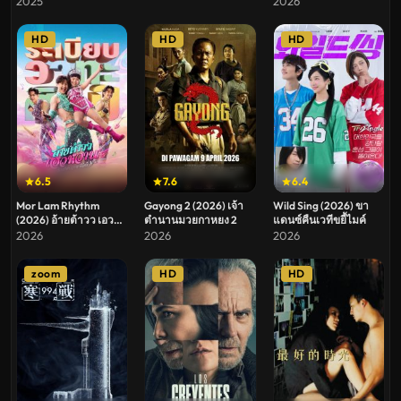
2025
2026
HD
HD
HD
6.5
7.6
6.4
Mor Lam Rhythm
Gayong 2 (2026) เจ้า
Wild Sing (2026) ขา
(2026) อ้ายต้าวว เอว
ตำนานมวยกาหยง 2
แดนซ์คืนเวทีขยี้ไมค์
หวาน ระเบียบวาทะศิลป์
2026
2026
2026
zoom
HD
HD