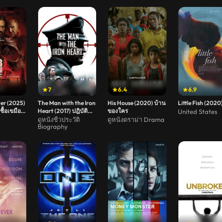
7
6.4
6.9
ter (2025)
The Man with the Iron
His House (2020) บ้าน
Little Fish (2020
เชื้อเขมือบ
Heart (2017) ปฎิบัติ
ของใคร
United States
การเดือดเชือดไฮ
ดูหนังชีวประวัติ
ดูหนังดราม่า Drama
Biography
ดริช(Soundtrack ซับ
ไทย)