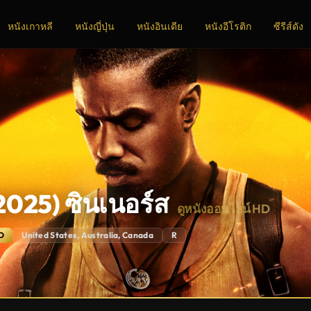
หนังเกาหลี
หนังญี่ปุ่น
หนังอินเดีย
หนังอีโรติก
ซีรีส์ดัง
2025) ซินเนอร์ส
ดูหนังออนไลน์ HD
D
United States, Australia, Canada
R