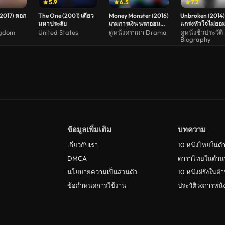
5.9
6.5
7.2
(2017) ดอก
The One (2001) เดี่ยว
Money Monster (2016)
Unbroken (2014)
มหาประลัย
เกมการเงิน นรกออน
แกร่งหัวใจไม่ยอ
แอร์
ngdom
United States
ดูหนังดราม่า Drama
ดูหนังชีวประวัติ
Biography
ข้อมูลเพิ่มเติม
บทความ
เกี่ยวกับเรา
10 หนังไทยในต
DMCA
ดาราไทยในตำน
นโยบายความเป็นส่วนตัว
10 หนังฝรั่งในต
ข้อกำหนดการใช้งาน
ประวัติวงการหน