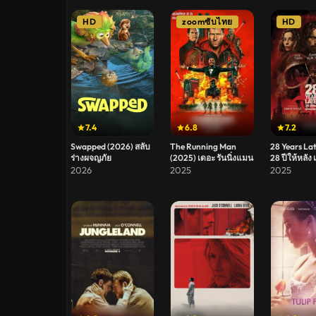
HD
zoomซับไทย
HD
7.4
6.8
7.2
Swapped (2026) สลับ
The Running Man
28 Years La
ร่างผจญภัย
(2025) เดอะ รันนิ่งแมน
28 ปีให้หลัง 
คน
2026
2025
2025