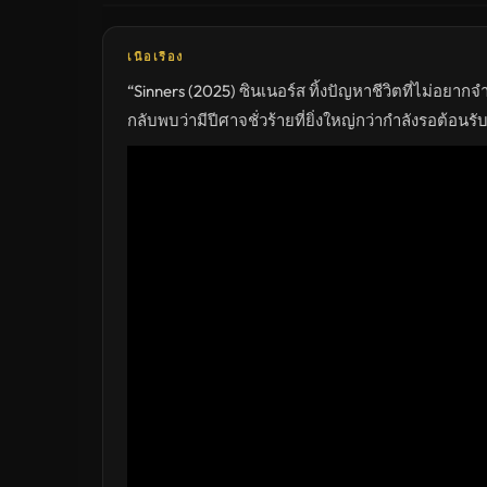
ดู
หนัง
ใหม่
พากย์
เนื้อเรื่อง
ไทย
ซับ
“Sinners (2025) ซินเนอร์ส ทิ้งปัญหาชีวิตที่ไม่อยากจำเ
ไทย
เต็ม
กลับพบว่ามีปีศาจชั่วร้ายที่ยิ่งใหญ่กว่ากำลังรอต้อน
เรื่อง
HD
อัปเดต
ล่าสุด