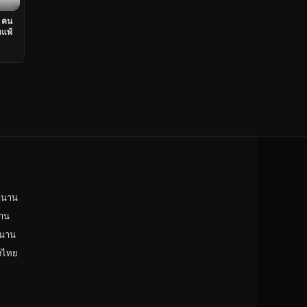
ดูหนังเกาหลีใต้ South Korea
 คน
ระทึกขวัญ
มแพ้
ตลก
ดูหนังจีน China
unknown
ดูหนังอีโรติก R18+ erotic
บู๊
หนังฝรั่ง
ำนาน
ดูหนังสารคดี Documentary
าน
สยองขวัญ
ำนาน
ดูหนังอินเดีย India
ังไทย
ดูหนังประวัติศาสตร์ History
ดูหนังจีนฮ่องกง Hong Kong