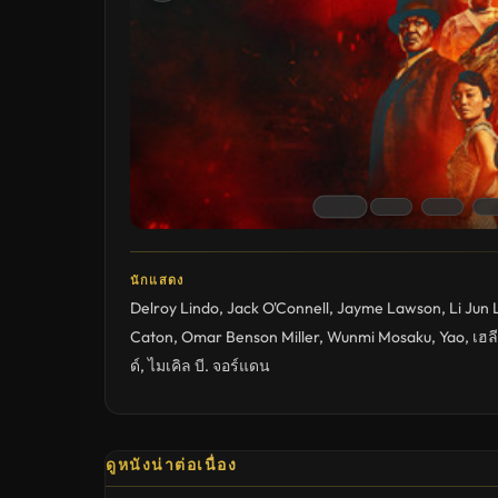
นักแสดง
Delroy Lindo
,
Jack O'Connell
,
Jayme Lawson
,
Li Jun 
Caton
,
Omar Benson Miller
,
Wunmi Mosaku
,
Yao
,
เฮล
ด์
,
ไมเคิล บี. จอร์แดน
ดูหนังน่าต่อเนื่อง