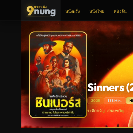
9
nung
นายหนัง
หนังฝรั่ง
หนังไทย
หนังจีน
ADS
Sinners (
2025
138 Min.
H
Sinners
ระทึกขวัญ
สยองขวัญ
·
(2025)
ซิ
น
เนอ
ร์ส