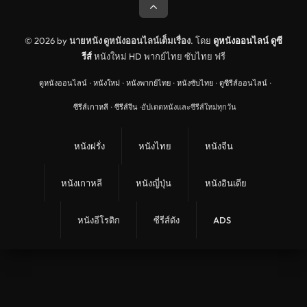
© 2026 by
นายหนัง ดูหนังออนไลน์เต็มเรื่อง
. โดย
ดูหนังออนไลน์
ดูซี
รีส์
หนังใหม่ HD พากย์ไทย ซับไทย ฟรี
ดูหนังออนไลน์
·
หนังใหม่
·
หนังพากย์ไทย
·
หนังซับไทย
·
ดูซีรีส์ออนไลน์
·
ซีรีส์เกาหลี
·
ซีรีส์จีน
·
อัปเดตหนังและซีรีส์ใหม่ทุกวัน
หนังฝรั่ง
หนังไทย
หนังจีน
หนังเกาหลี
หนังญี่ปุ่น
หนังอินเดีย
หนังอีโรติก
ซีรีส์ดัง
ADS