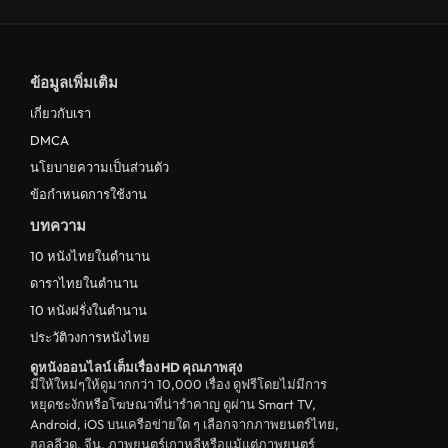
ข้อมูลเพิ่มเติม
เกี่ยวกับเรา
DMCA
นโยบายความเป็นส่วนตัว
ข้อกำหนดการใช้งาน
บทความ
10 หนังไทยในตำนาน
ดาราไทยในตำนาน
10 หนังฝรั่งในตำนาน
ประวัติวงการหนังไทย
ดูหนังออนไลน์ เต็มเรื่อง HD คุณภาพสุง
มีให้ใหม่ๆให้ดูมากกว่า 10,000 เรื่อง ดูฟรีโดยไม่มีการ
หยุดชะงักหรือโฆษณาที่น่ารำคาญ ดูผ่าน Smart TV,
Android, iOS บนเครือข่ายใด ๆ เลือกจากภาพยนตร์ไทย,
ฮอลลีวูด, จีน, ภาพยนตร์เกาหลีหรือแม้แต่ภาพยนตร์