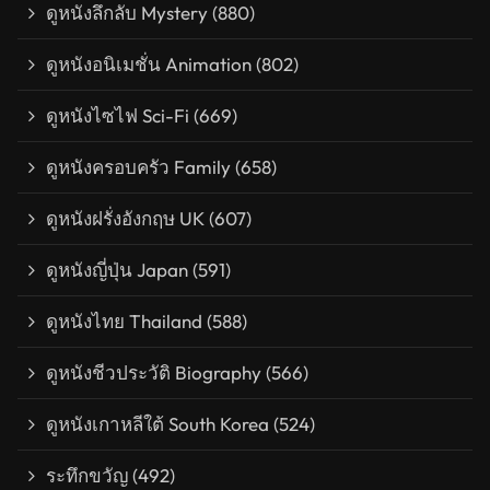
ดูหนังลึกลับ Mystery
(880)
ดูหนังอนิเมชั่น Animation
(802)
ดูหนังไซไฟ Sci-Fi
(669)
ดูหนังครอบครัว Family
(658)
ดูหนังฝรั่งอังกฤษ UK
(607)
ดูหนังญี่ปุ่น Japan
(591)
ดูหนังไทย Thailand
(588)
ดูหนังชีวประวัติ Biography
(566)
ดูหนังเกาหลีใต้ South Korea
(524)
ระทึกขวัญ
(492)