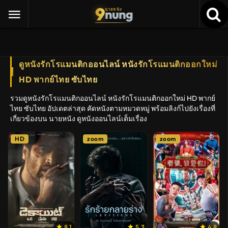
9
nung
นายหนัง
ดูหนังรักโรแมนติกออนไลน์ หนังรักโรแมนติกออกใหม่
HD พากย์ไทย ซับไทย
รวมดูหนังรักโรแมนติกออนไลน์ หนังรักโรแมนติกออกใหม่ HD พากย์
ไทย ซับไทย อัปเดตล่าสุด คัดหนังตามหมวดหมู่ พร้อมลิงก์ไปยังเรื่องที่
เกี่ยวข้องบน นายหนัง ดูหนังออนไลน์เต็มเรื่อง
HD
zoom
zoom
8.1
5.3
4.8