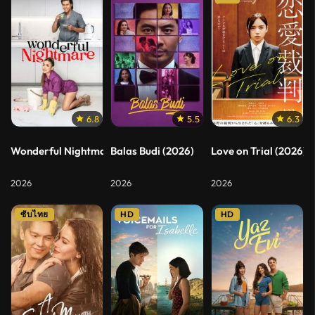
6.8
5.5
6.3
Wonderful Nightmare (2026) ฝันร้ายแสนวิเศษ
Balas Budi (2026)
Love on Trial (2026) สู้เพ
2026
2026
2026
ซับไทย
HD
HD