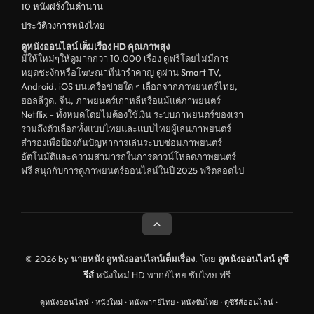
10 หนังฝรั่งในตำนาน
ประวัติวงการหนังไทย
ดูหนังออนไลน์ เต็มเรื่อง HD คุณภาพสุง
มีให้ใหม่ๆให้ดูมากกว่า 10,000 เรื่อง ดูฟรีโดยไม่มีการ
หยุดชะงักหรือโฆษณาที่น่ารำคาญ ดูผ่าน Smart TV,
Android, iOS บนเครือข่ายใด ๆ เลือกจากภาพยนตร์ไทย,
ฮอลลีวูด, จีน, ภาพยนตร์เกาหลีหรือแม้แต่ภาพยนตร์
Netflix - ทั้งหมดโดยไม่ต้องใช้เงิน ระบบภาพยนตร์ของเรา
รวมถึงตัวเลือกทั้งแบบไทยและแบบไทยผู้เล่นภาพยนตร์
สำรองเพื่อป้องกันปัญหาการเล่นระบบซ่อมภาพยนตร์
อัตโนมัติและความสามารถในการดาวน์โหลดภาพยนตร์
ฟรี สนุกกับการดูภาพยนตร์ออนไลน์ในปี 2025 ฟรีตลอดไป
© 2026 by
นายหนัง ดูหนังออนไลน์เต็มเรื่อง
. โดย
ดูหนังออนไลน์
ดูซี
รีส์
หนังใหม่ HD พากย์ไทย ซับไทย ฟรี
ดูหนังออนไลน์
·
หนังใหม่
·
หนังพากย์ไทย
·
หนังซับไทย
·
ดูซีรีส์ออนไลน์
·