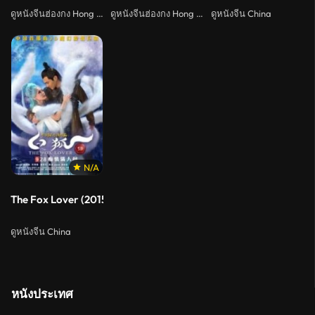
ดูหนังจีนฮ่องกง Hong Kong
ดูหนังจีนฮ่องกง Hong Kong
ดูหนังจีน China
N/A
The Fox Lover (2015) อิทธิฤทธิ์นางปีศาจจิ้งจอกพันปี
ดูหนังจีน China
หนังประเทศ