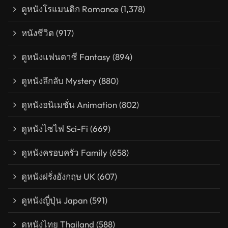
ดูหนังโรแมนติก Romance
(1,378)
หนังชีวิต
(917)
ดูหนังแฟนตาซี Fantasy
(894)
ดูหนังลึกลับ Mystery
(880)
ดูหนังอนิเมชั่น Animation
(802)
ดูหนังไซไฟ Sci-Fi
(669)
ดูหนังครอบครัว Family
(658)
ดูหนังฝรั่งอังกฤษ UK
(607)
ดูหนังญี่ปุ่น Japan
(591)
ดูหนังไทย Thailand
(588)