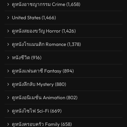
ดูหนังอาชญากรรม Crime
(1,658)
United States
(1,466)
ดูหนังสยองขวัญ Horror
(1,426)
ดูหนังโรแมนติก Romance
(1,378)
หนังชีวิต
(916)
ดูหนังแฟนตาซี Fantasy
(894)
ดูหนังลึกลับ Mystery
(880)
ดูหนังอนิเมชั่น Animation
(802)
ดูหนังไซไฟ Sci-Fi
(669)
ดูหนังครอบครัว Family
(658)