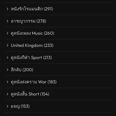
หนังรักโรแมนติก
(291)
อาชญากรรม
(278)
ดูหนังเพลง Music
(260)
United Kingdom
(233)
ดูหนังกีฬา Sport
(213)
ลึกลับ
(200)
ดูหนังสงคราม War
(183)
ดูหนังสั้น Short
(154)
ผจญ
(153)