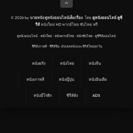
© 2026 by
นายหนัง ดูหนังออนไลน์เต็มเรื่อง
. โดย
ดูหนังออนไลน์
ดูซี
รีส์
หนังใหม่ HD พากย์ไทย ซับไทย ฟรี
ดูหนังออนไลน์
·
หนังใหม่
·
หนังพากย์ไทย
·
หนังซับไทย
·
ดูซีรีส์ออนไลน์
·
ซีรีส์เกาหลี
·
ซีรีส์จีน
·
อัปเดตหนังและซีรีส์ใหม่ทุกวัน
หนังฝรั่ง
หนังไทย
หนังจีน
หนังเกาหลี
หนังญี่ปุ่น
หนังอินเดีย
หนังอีโรติก
ซีรีส์ดัง
ADS