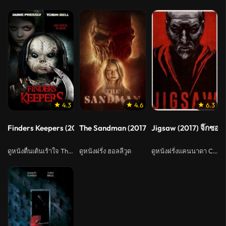
4.3
4.6
6.3
Finders Keepers (2014)
The Sandman (2017) (SoundTrack)
Jigsaw (2017) จิ๊กซอว์
ดูหนังตื่นเต้นเร้าใจ Thriller
ดูหนังฝรั่ง ฮอลลีวูด
ดูหนังฝรั่งแคนนาดา Canada