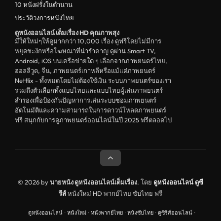
10 หนังฝรั่งในตำนาน
ประวัติวงการหนังไทย
ดูหนังออนไลน์ เต็มเรื่อง HD คุณภาพสุง
มีให้ใหม่ๆให้ดูมากกว่า 10,000 เรื่อง ดูฟรีโดยไม่มีการ
หยุดชะงักหรือโฆษณาที่น่ารำคาญ ดูผ่าน Smart TV,
Android, iOS บนเครือข่ายใด ๆ เลือกจากภาพยนตร์ไทย,
ฮอลลีวูด, จีน, ภาพยนตร์เกาหลีหรือแม้แต่ภาพยนตร์
Netflix - ทั้งหมดโดยไม่ต้องใช้เงิน ระบบภาพยนตร์ของเรา
รวมถึงตัวเลือกทั้งแบบไทยและแบบไทยผู้เล่นภาพยนตร์
สำรองเพื่อป้องกันปัญหาการเล่นระบบซ่อมภาพยนตร์
อัตโนมัติและความสามารถในการดาวน์โหลดภาพยนตร์
ฟรี สนุกกับการดูภาพยนตร์ออนไลน์ในปี 2025 ฟรีตลอดไป
© 2026 by
นายหนัง ดูหนังออนไลน์เต็มเรื่อง
. โดย
ดูหนังออนไลน์
ดูซี
รีส์
หนังใหม่ HD พากย์ไทย ซับไทย ฟรี
ดูหนังออนไลน์
·
หนังใหม่
·
หนังพากย์ไทย
·
หนังซับไทย
·
ดูซีรีส์ออนไลน์
·