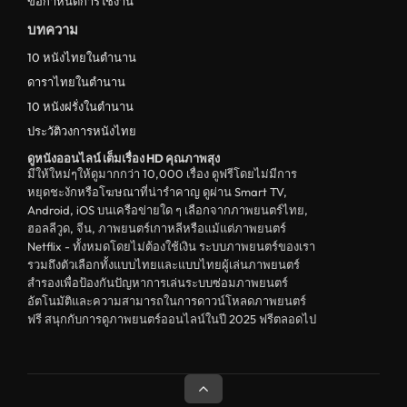
ข้อกำหนดการใช้งาน
บทความ
10 หนังไทยในตำนาน
ดาราไทยในตำนาน
10 หนังฝรั่งในตำนาน
ประวัติวงการหนังไทย
ดูหนังออนไลน์ เต็มเรื่อง HD คุณภาพสุง
มีให้ใหม่ๆให้ดูมากกว่า 10,000 เรื่อง ดูฟรีโดยไม่มีการ
หยุดชะงักหรือโฆษณาที่น่ารำคาญ ดูผ่าน Smart TV,
Android, iOS บนเครือข่ายใด ๆ เลือกจากภาพยนตร์ไทย,
ฮอลลีวูด, จีน, ภาพยนตร์เกาหลีหรือแม้แต่ภาพยนตร์
Netflix - ทั้งหมดโดยไม่ต้องใช้เงิน ระบบภาพยนตร์ของเรา
รวมถึงตัวเลือกทั้งแบบไทยและแบบไทยผู้เล่นภาพยนตร์
สำรองเพื่อป้องกันปัญหาการเล่นระบบซ่อมภาพยนตร์
อัตโนมัติและความสามารถในการดาวน์โหลดภาพยนตร์
ฟรี สนุกกับการดูภาพยนตร์ออนไลน์ในปี 2025 ฟรีตลอดไป