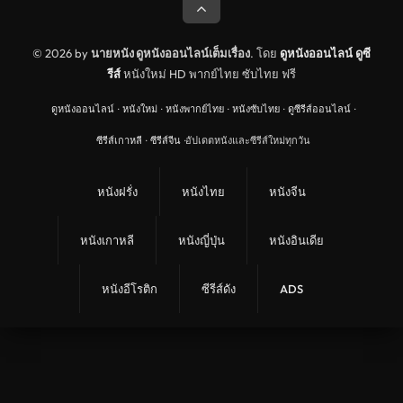
© 2026 by
นายหนัง ดูหนังออนไลน์เต็มเรื่อง
. โดย
ดูหนังออนไลน์
ดูซี
รีส์
หนังใหม่ HD พากย์ไทย ซับไทย ฟรี
ดูหนังออนไลน์
·
หนังใหม่
·
หนังพากย์ไทย
·
หนังซับไทย
·
ดูซีรีส์ออนไลน์
·
ซีรีส์เกาหลี
·
ซีรีส์จีน
·
อัปเดตหนังและซีรีส์ใหม่ทุกวัน
หนังฝรั่ง
หนังไทย
หนังจีน
หนังเกาหลี
หนังญี่ปุ่น
หนังอินเดีย
หนังอีโรติก
ซีรีส์ดัง
ADS