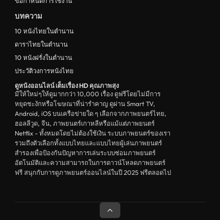
ข้อกำหนดการใช้งาน
บทความ
10 หนังไทยในตำนาน
ดาราไทยในตำนาน
10 หนังฝรั่งในตำนาน
ประวัติวงการหนังไทย
ดูหนังออนไลน์ เต็มเรื่อง HD คุณภาพสุง
มีให้ใหม่ๆให้ดูมากกว่า 10,000 เรื่อง ดูฟรีโดยไม่มีการ
หยุดชะงักหรือโฆษณาที่น่ารำคาญ ดูผ่าน Smart TV,
Android, iOS บนเครือข่ายใด ๆ เลือกจากภาพยนตร์ไทย,
ฮอลลีวูด, จีน, ภาพยนตร์เกาหลีหรือแม้แต่ภาพยนตร์
Netflix - ทั้งหมดโดยไม่ต้องใช้เงิน ระบบภาพยนตร์ของเรา
รวมถึงตัวเลือกทั้งแบบไทยและแบบไทยผู้เล่นภาพยนตร์
สำรองเพื่อป้องกันปัญหาการเล่นระบบซ่อมภาพยนตร์
อัตโนมัติและความสามารถในการดาวน์โหลดภาพยนตร์
ฟรี สนุกกับการดูภาพยนตร์ออนไลน์ในปี 2025 ฟรีตลอดไป