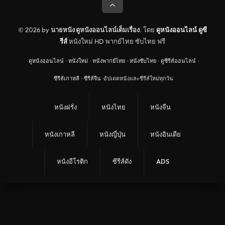
© 2026 by
นายหนัง ดูหนังออนไลน์เต็มเรื่อง
. โดย
ดูหนังออนไลน์
ดูซี
รีส์
หนังใหม่ HD พากย์ไทย ซับไทย ฟรี
ดูหนังออนไลน์
·
หนังใหม่
·
หนังพากย์ไทย
·
หนังซับไทย
·
ดูซีรีส์ออนไลน์
·
ซีรีส์เกาหลี
·
ซีรีส์จีน
·
อัปเดตหนังและซีรีส์ใหม่ทุกวัน
หนังฝรั่ง
หนังไทย
หนังจีน
หนังเกาหลี
หนังญี่ปุ่น
หนังอินเดีย
หนังอีโรติก
ซีรีส์ดัง
ADS