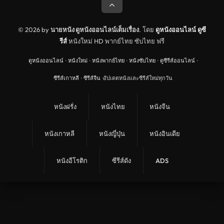
© 2026 by
นายหนัง ดูหนังออนไลน์เต็มเรื่อง
. โดย
ดูหนังออนไลน์
ดูซี
รีส์
หนังใหม่ HD พากย์ไทย ซับไทย ฟรี
ดูหนังออนไลน์
·
หนังใหม่
·
หนังพากย์ไทย
·
หนังซับไทย
·
ดูซีรีส์ออนไลน์
·
ซีรีส์เกาหลี
·
ซีรีส์จีน
·
อัปเดตหนังและซีรีส์ใหม่ทุกวัน
หนังฝรั่ง
หนังไทย
หนังจีน
หนังเกาหลี
หนังญี่ปุ่น
หนังอินเดีย
หนังอีโรติก
ซีรีส์ดัง
ADS