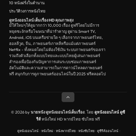
10 หนังฝรั่งในตำนาน
ประวัติวงการหนังไทย
ดูหนังออนไลน์ เต็มเรื่อง HD คุณภาพสุง
มีให้ใหม่ๆให้ดูมากกว่า 10,000 เรื่อง ดูฟรีโดยไม่มีการ
หยุดชะงักหรือโฆษณาที่น่ารำคาญ ดูผ่าน Smart TV,
Android, iOS บนเครือข่ายใด ๆ เลือกจากภาพยนตร์ไทย,
ฮอลลีวูด, จีน, ภาพยนตร์เกาหลีหรือแม้แต่ภาพยนตร์
Netflix - ทั้งหมดโดยไม่ต้องใช้เงิน ระบบภาพยนตร์ของเรา
รวมถึงตัวเลือกทั้งแบบไทยและแบบไทยผู้เล่นภาพยนตร์
สำรองเพื่อป้องกันปัญหาการเล่นระบบซ่อมภาพยนตร์
อัตโนมัติและความสามารถในการดาวน์โหลดภาพยนตร์
ฟรี สนุกกับการดูภาพยนตร์ออนไลน์ในปี 2025 ฟรีตลอดไป
© 2026 by
นายหนัง ดูหนังออนไลน์เต็มเรื่อง
. โดย
ดูหนังออนไลน์
ดูซี
รีส์
หนังใหม่ HD พากย์ไทย ซับไทย ฟรี
ดูหนังออนไลน์
·
หนังใหม่
·
หนังพากย์ไทย
·
หนังซับไทย
·
ดูซีรีส์ออนไลน์
·