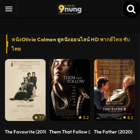
9
nung
นายหนัง
หนังOlivia Colman ดูหนังออนไลน์ HD พากย์ไทย ซับ
ไทย
7.7
5.2
8.2
The Favourite (2018) เดอะ เฟเวอริท อีเสน่ห์ร้าย
Them That Follow (2019) นางงูพิษ
The Father (2020)