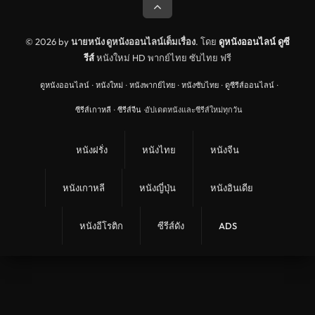
© 2026 by
นายหนัง ดูหนังออนไลน์เต็มเรื่อง
. โดย
ดูหนังออนไลน์
ดูซี
รีส์
หนังใหม่ HD พากย์ไทย ซับไทย ฟรี
ดูหนังออนไลน์
·
หนังใหม่
·
หนังพากย์ไทย
·
หนังซับไทย
·
ดูซีรีส์ออนไลน์
·
ซีรีส์เกาหลี
·
ซีรีส์จีน
·
อัปเดตหนังและซีรีส์ใหม่ทุกวัน
หนังฝรั่ง
หนังไทย
หนังจีน
หนังเกาหลี
หนังญี่ปุ่น
หนังอินเดีย
หนังอีโรติก
ซีรีส์ดัง
ADS