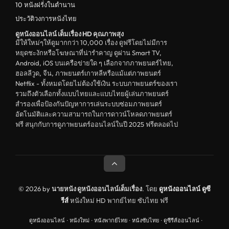
10 หนังฝรั่งในตำนาน
ประวัติวงการหนังไทย
ดูหนังออนไลน์ เต็มเรื่อง HD คุณภาพสุง
มีให้ใหม่ๆให้ดูมากกว่า 10,000 เรื่อง ดูฟรีโดยไม่มีการ
หยุดชะงักหรือโฆษณาที่น่ารำคาญ ดูผ่าน Smart TV,
Android, iOS บนเครือข่ายใด ๆ เลือกจากภาพยนตร์ไทย,
ฮอลลีวูด, จีน, ภาพยนตร์เกาหลีหรือแม้แต่ภาพยนตร์
Netflix - ทั้งหมดโดยไม่ต้องใช้เงิน ระบบภาพยนตร์ของเรา
รวมถึงตัวเลือกทั้งแบบไทยและแบบไทยผู้เล่นภาพยนตร์
สำรองเพื่อป้องกันปัญหาการเล่นระบบซ่อมภาพยนตร์
อัตโนมัติและความสามารถในการดาวน์โหลดภาพยนตร์
ฟรี สนุกกับการดูภาพยนตร์ออนไลน์ในปี 2025 ฟรีตลอดไป
© 2026 by
นายหนัง ดูหนังออนไลน์เต็มเรื่อง
. โดย
ดูหนังออนไลน์
ดูซี
รีส์
หนังใหม่ HD พากย์ไทย ซับไทย ฟรี
ดูหนังออนไลน์
·
หนังใหม่
·
หนังพากย์ไทย
·
หนังซับไทย
·
ดูซีรีส์ออนไลน์
·