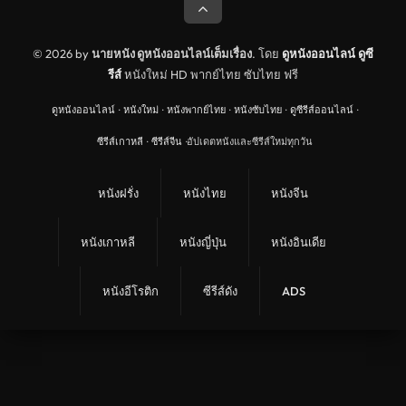
© 2026 by
นายหนัง ดูหนังออนไลน์เต็มเรื่อง
. โดย
ดูหนังออนไลน์
ดูซี
รีส์
หนังใหม่ HD พากย์ไทย ซับไทย ฟรี
ดูหนังออนไลน์
·
หนังใหม่
·
หนังพากย์ไทย
·
หนังซับไทย
·
ดูซีรีส์ออนไลน์
·
ซีรีส์เกาหลี
·
ซีรีส์จีน
·
อัปเดตหนังและซีรีส์ใหม่ทุกวัน
หนังฝรั่ง
หนังไทย
หนังจีน
หนังเกาหลี
หนังญี่ปุ่น
หนังอินเดีย
หนังอีโรติก
ซีรีส์ดัง
ADS