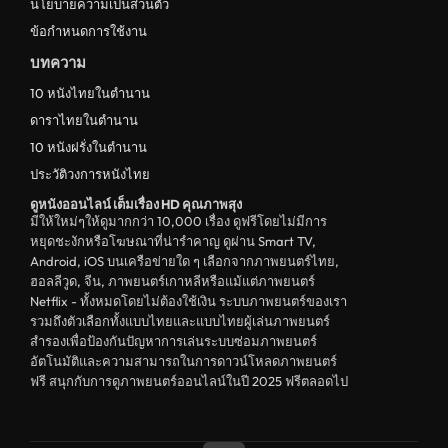
นโยบายความเป็นส่วนตัว
ข้อกำหนดการใช้งาน
บทความ
10 หนังไทยในตำนาน
ดาราไทยในตำนาน
10 หนังฝรั่งในตำนาน
ประวัติวงการหนังไทย
ดูหนังออนไลน์ เต็มเรื่อง HD คุณภาพสุง
มีให้ใหม่ๆให้ดูมากกว่า 10,000 เรื่อง ดูฟรีโดยไม่มีการ
หยุดชะงักหรือโฆษณาที่น่ารำคาญ ดูผ่าน Smart TV,
Android, iOS บนเครือข่ายใด ๆ เลือกจากภาพยนตร์ไทย,
ฮอลลีวูด, จีน, ภาพยนตร์เกาหลีหรือแม้แต่ภาพยนตร์
Netflix - ทั้งหมดโดยไม่ต้องใช้เงิน ระบบภาพยนตร์ของเรา
รวมถึงตัวเลือกทั้งแบบไทยและแบบไทยผู้เล่นภาพยนตร์
สำรองเพื่อป้องกันปัญหาการเล่นระบบซ่อมภาพยนตร์
อัตโนมัติและความสามารถในการดาวน์โหลดภาพยนตร์
ฟรี สนุกกับการดูภาพยนตร์ออนไลน์ในปี 2025 ฟรีตลอดไป