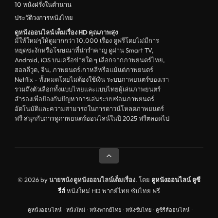
10 หนังฝรั่งในตำนาน
ประวัติวงการหนังไทย
ดูหนังออนไลน์ เต็มเรื่อง HD คุณภาพสุง
มีให้ใหม่ๆให้ดูมากกว่า 10,000 เรื่อง ดูฟรีโดยไม่มีการ
หยุดชะงักหรือโฆษณาที่น่ารำคาญ ดูผ่าน Smart TV,
Android, iOS บนเครือข่ายใด ๆ เลือกจากภาพยนตร์ไทย,
ฮอลลีวูด, จีน, ภาพยนตร์เกาหลีหรือแม้แต่ภาพยนตร์
Netflix - ทั้งหมดโดยไม่ต้องใช้เงิน ระบบภาพยนตร์ของเรา
รวมถึงตัวเลือกทั้งแบบไทยและแบบไทยผู้เล่นภาพยนตร์
สำรองเพื่อป้องกันปัญหาการเล่นระบบซ่อมภาพยนตร์
อัตโนมัติและความสามารถในการดาวน์โหลดภาพยนตร์
ฟรี สนุกกับการดูภาพยนตร์ออนไลน์ในปี 2025 ฟรีตลอดไป
© 2026 by
นายหนัง ดูหนังออนไลน์เต็มเรื่อง
. โดย
ดูหนังออนไลน์
ดูซี
รีส์
หนังใหม่ HD พากย์ไทย ซับไทย ฟรี
ดูหนังออนไลน์
·
หนังใหม่
·
หนังพากย์ไทย
·
หนังซับไทย
·
ดูซีรีส์ออนไลน์
·