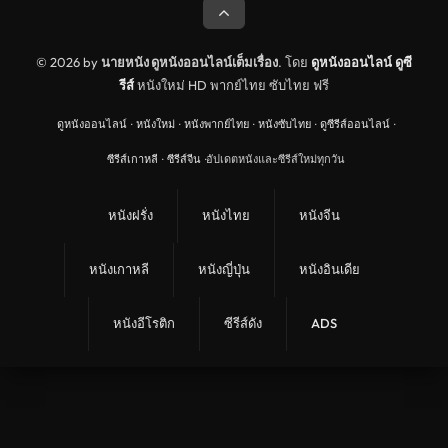
© 2026 by
นายหนัง ดูหนังออนไลน์เต็มเรื่อง
. โดย
ดูหนังออนไลน์
ดูซี
รีส์
หนังใหม่ HD พากย์ไทย ซับไทย ฟรี
ดูหนังออนไลน์
·
หนังใหม่
·
หนังพากย์ไทย
·
หนังซับไทย
·
ดูซีรีส์ออนไลน์
·
ซีรีส์เกาหลี
·
ซีรีส์จีน
·
อัปเดตหนังและซีรีส์ใหม่ทุกวัน
หนังฝรั่ง
หนังไทย
หนังจีน
หนังเกาหลี
หนังญี่ปุ่น
หนังอินเดีย
หนังอีโรติก
ซีรีส์ดัง
ADS