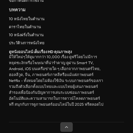
ข้อกำหนดการใช้งาน
บทความ
10 หนังไทยในตำนาน
ดาราไทยในตำนาน
10 หนังฝรั่งในตำนาน
ประวัติวงการหนังไทย
ดูหนังออนไลน์ เต็มเรื่อง HD คุณภาพสุง
มีให้ใหม่ๆให้ดูมากกว่า 10,000 เรื่อง ดูฟรีโดยไม่มีการ
หยุดชะงักหรือโฆษณาที่น่ารำคาญ ดูผ่าน Smart TV,
Android, iOS บนเครือข่ายใด ๆ เลือกจากภาพยนตร์ไทย,
ฮอลลีวูด, จีน, ภาพยนตร์เกาหลีหรือแม้แต่ภาพยนตร์
Netflix - ทั้งหมดโดยไม่ต้องใช้เงิน ระบบภาพยนตร์ของเรา
รวมถึงตัวเลือกทั้งแบบไทยและแบบไทยผู้เล่นภาพยนตร์
สำรองเพื่อป้องกันปัญหาการเล่นระบบซ่อมภาพยนตร์
อัตโนมัติและความสามารถในการดาวน์โหลดภาพยนตร์
ฟรี สนุกกับการดูภาพยนตร์ออนไลน์ในปี 2025 ฟรีตลอดไป